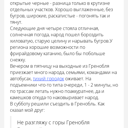
открытые черные - разница только в крутизне
отдельных участков. Хорошо выглаженные, без
бугров, широкие, раскатистые - погонять так и
тянут.
Следующие дня четыре стояла отличная,
солнечная погода, народ пошел бороздить
хиловатую, старую целину и нарывать бугров.У
региона хорошие возможности по
фрирайдовому катанию, было бы побольше
снежку.
Вечером в пятницу на выходные из Гренобля
приезжает много народа, семьями, командами на
автобусах,
тихий городок
оживает. На
подъемники что-то типа очереди, 1 - 2 минуты, но
по трассам летать нужно поаккуратнее, да и
камешков откуда-то наковыривает народ.
В субботу решили съездить в Гренобль. Как
сказал мой друг:
Не разгляжу с горы Гренобля