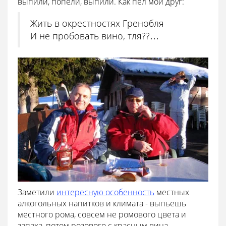
выпили, попели, выпили. Как пел мой друг:
Жить в окрестностях Гренобля
И не пробовать вино, тля??…
Заметили
интересную особенность
местных
алкогольных напитков и климата - выпьешь
местного рома, совсем не ромового цвета и
запаха, потом розового с красным вина,