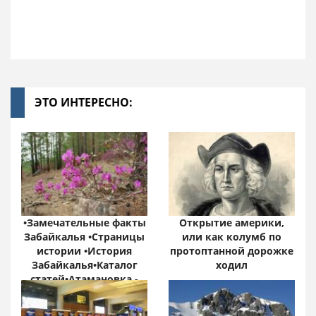
ЭТО ИНТЕРЕСНО:
•Замечательные факты
Открытие америки,
Забайкалья •Страницы
или как колумб по
истории •История
протоптанной дорожке
Забайкалья•Каталог
ходил
статей•Атамановка -
Онлайн•
Забайкальский край: