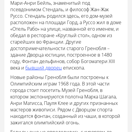
Мари-Анри Бейль, знаменитый под
псевдонимом Стендаль, и философ Жан-Жак
Руссо. Стендаль родился здесь, его дом-музей
расположен на площади Горд, а Руссо жил в доме
«Отель Рабо» на улице, названной его именем, и
обедал в ресторане «Круглый стол», одном из
старейших во Франции. Другие
достопримечательности старого Гренобля –
здание Дворца юстиции, построенное в 1480
году, Фонтан дельфинов, собор Богоматери XIII
века и
бывший дворец
епископа.
Новые районы Гренобля были построены к
Олимпийским играм 1968 года. В этой части
города стоит посетить Музей Гренобля, в
котором экспонируются полотна Марка Шагала,
Анри Матисса, Пауля Клее и других признанных
мастеров живописи. Рядом с Дворцом спорта
находится фонтан, созданный из чаши, в которой
зажигался олимпийский огонь.