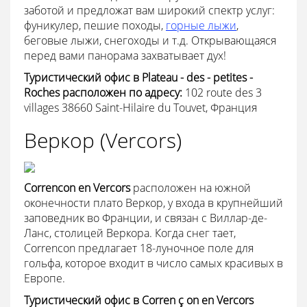
заботой и предложат вам широкий спектр услуг:
фуникулер, пешие походы,
горные лыжи
,
беговые лыжи, снегоходы и т.д. Открывающаяся
перед вами панорама захватывает дух!
Туристический
офис
в
Plateau
-
des
-
petites
-
Roches
расположен
по
адресу:
102 route des 3
villages 38660 Saint-Hilaire du Touvet, Франция
Веркор (Vercors)
Correncon en Vercors
расположен на южной
оконечности плато Веркор, у входа в крупнейший
заповедник во Франции, и связан с Виллар-де-
Ланс, столицей Веркора. Когда снег тает,
Correncon предлагает 18-луночное поле для
гольфа, которое входит в число самых красивых в
Европе.
Туристический
офис
в
Corren
ç
on
en
Vercors