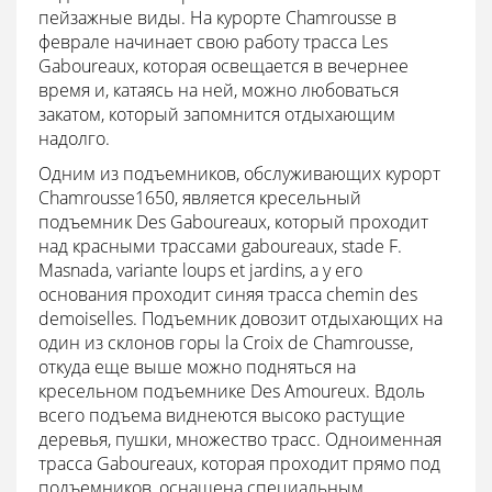
пейзажные виды. На курорте Chamrousse в
феврале начинает свою работу трасса Les
Gaboureaux, которая освещается в вечернее
время и, катаясь на ней, можно любоваться
закатом, который запомнится отдыхающим
надолго.
Одним из подъемников, обслуживающих курорт
Chamrousse1650, является кресельный
подъемник Des Gaboureaux, который проходит
над красными трассами gaboureaux, stade F.
Masnada, variante loups et jardins, а у его
основания проходит синяя трасса chemin des
demoiselles. Подъемник довозит отдыхающих на
один из склонов горы la Croix de Chamrousse,
откуда еще выше можно подняться на
кресельном подъемнике Des Amoureux. Вдоль
всего подъема виднеются высоко растущие
деревья, пушки, множество трасс. Одноименная
трасса Gaboureaux, которая проходит прямо под
подъемников, оснащена специальным