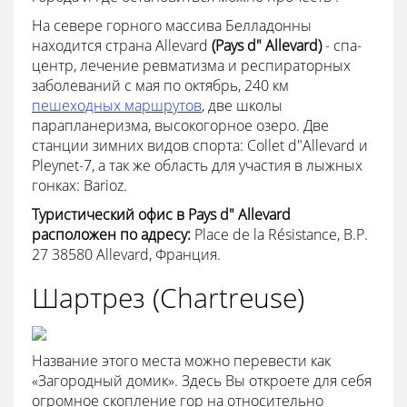
На севере горного массива Белладонны
находится страна Allevard
(
Pays
d"
Allevard)
- спа-
центр, лечение ревматизма и респираторных
заболеваний с мая по октябрь, 240 км
пешеходных маршрутов
, две школы
парапланеризма, высокогорное озеро. Две
станции зимних видов спорта: Collet d"Allevard и
Pleynet-7, а так же область для участия в лыжных
гонках: Barioz.
Туристический офис в
Pays
d"
Allevard
расположен по адресу:
Place de la Résistance, B.P.
27 38580 Allevard, Франция.
Шартрез (Chartreuse)
Название этого места можно перевести как
«Загородный домик». Здесь Вы откроете для себя
огромное скопление гор на относительно