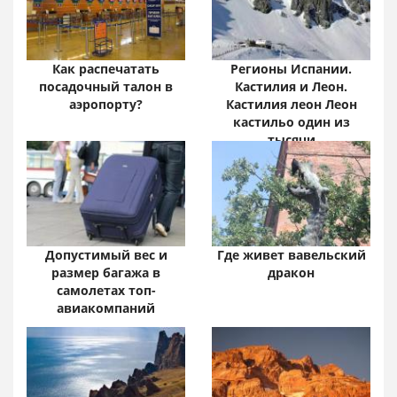
цифры и факты
Как распечатать
Регионы Испании.
посадочный талон в
Кастилия и Леон.
аэропорту?
Кастилия леон Леон
кастильо один из
тысячи
Допустимый вес и
Где живет вавельский
размер багажа в
дракон
самолетах топ-
авиакомпаний