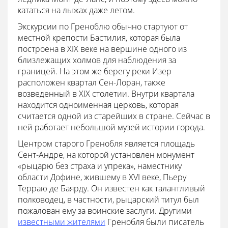
кататься на лыжах даже летом.
Экскурсии по Греноблю обычно стартуют от
местной крепости Бастилия, которая была
построена в XIX веке на вершине одного из
близлежащих холмов для наблюдения за
границей. На этом же берегу реки Изер
расположен квартал Сен-Лоран, также
возведенный в XIX столетии. Внутри квартала
находится одноименная церковь, которая
считается одной из старейших в стране. Сейчас в
ней работает небольшой музей истории города.
Центром старого Гренобля является площадь
Сент-Андре, на которой установлен монумент
«рыцарю без страха и упрека», наместнику
области Дофине, жившему в XVI веке, Пьеру
Терраю де Баярду. Он известен как талантливый
полководец, в частности, рыцарский титул был
пожалован ему за воинские заслуги. Другими
известными жителями
Гренобля были писатель