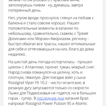
заполируешь пивом - ну, думаешь, завтра
потерянный день.
Нет, утром вроде проснулся, глянул на пейзаж с
балкона и стало совсем хорошо. Нашел
положительные моменты в катании по
небольшому, сравнительно, скажем, с Тремя
Долинами или Морзин-Авориазом, региону -
быстро обкатал все трассы, нашел оптимальные
для себя и оттягиваешься на них, благо до дома
недалеко.
На шестой день погода испортилась - пришел
циклон с Атлантики, принес туман, мокрый снег.
Народ снова ломанулся на целину, хоть и
плотную, тяжелую. Для поездки взял у сына
Rossignol Viper FX 10.2 - чисто гигантские, в
резаную дугу запускаются только со скорости.
Лыжи для Подмосковья не годятся, но в больших
горах - супер. В
последние дни
катания брал
напрокат Rossignol Power Pulsion 9S и Atomic