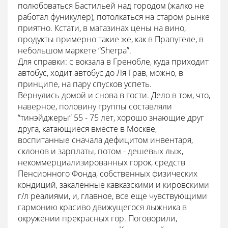
полюбоваться Бастильей над городом (жалко не
работал фуникулер), потолкаться на старом рынке
приятно. Кстати, в магазинах цены на вино,
продукты примерно такие же, как в Прапутеле, в
небольшом маркете “Sherpa”.
Для справки: с вокзала в Гренобле, куда приходит
автобус, ходит автобус до Ля Грав, можно, в
принципе, на пару спусков успеть.
Вернулись домой и снова в гости. Дело в том, что,
наверное, половину группы составляли
“тинэйджеры“ 55 - 75 лет, хорошо знающие друг
друга, катающиеся вместе в Москве,
воспитанные сначала дефицитом инвентаря,
склонов и зарплаты, потом - дешевых лыж,
некоммерциализированных горок, средств
Пенсионного Фонда, собственных физических
кондиций, закаленные кавказскими и кировскими
г/л реалиями, и, главное, все еще чувствующими
гармонию красиво движущегося лыжника в
окружении прекрасных гор. Поговорили,