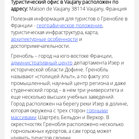
Туристический офис в
Vaujany расположен по
адресу:
Maison de Vaujany 38114 Vaujany, Франция
Полезная информация для туристов о Гренобле в
Франции -
географическое положение
,
туристическая инфраструктура, карта,
архитектурные особенности
и
достопримечательности.
Гренобль – город на юго-востоке Франции,
административный центр
департамента Изер и
исторической области Дофине. Гренобль
называют «столицей Альп», а по факту это
промышленный, научный центр региона и даже
студенческий город – в нем три университета и
еще несколько высших учебных заведений.
Город расположен на берегу реки Изер в долине,
которая окружена с трех сторон
горными
массивами
Шартрёз, Бельдон и Веркор. В
окрестностях Гренобля расположено несколько
горнолыжных курортов, а сам город может
удивить туристов своими