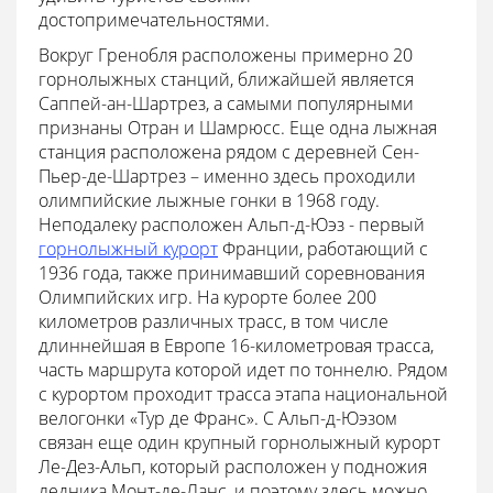
достопримечательностями.
Вокруг Гренобля расположены примерно 20
горнолыжных станций, ближайшей является
Саппей-ан-Шартрез, а самыми популярными
признаны Отран и Шамрюсс. Еще одна лыжная
станция расположена рядом с деревней Сен-
Пьер-де-Шартрез – именно здесь проходили
олимпийские лыжные гонки в 1968 году.
Неподалеку расположен Альп-д-Юэз - первый
горнолыжный курорт
Франции, работающий с
1936 года, также принимавший соревнования
Олимпийских игр. На курорте более 200
километров различных трасс, в том числе
длиннейшая в Европе 16-километровая трасса,
часть маршрута которой идет по тоннелю. Рядом
с курортом проходит трасса этапа национальной
велогонки «Тур де Франс». С Альп-д-Юэзом
связан еще один крупный горнолыжный курорт
Ле-Дез-Альп, который расположен у подножия
ледника Монт-де-Ланс, и поэтому здесь можно