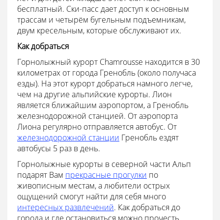
бесплатный. Ски-пасс дает доступ к основным
трассам и четырём бугельным подъемникам,
двум кресельным, которые обслуживают их.
Как добраться
Горнолыжный курорт Chamrousse находится в 30
километрах от города Гренобль (около получаса
езды). На этот курорт добраться намного легче,
чем на другие альпийские курорты. Лион
является ближайшим аэропортом, а Гренобль
железнодорожной станцией. От аэропорта
Лиона регулярно отправляется автобус. От
железнодорожной станции
Гренобль ездят
автобусы 5 раз в день.
Горнолыжные курорты в северной части Альп
подарят Вам
прекрасные прогулки
по
живописным местам, а любители острых
ощущений смогут найти для себя много
интересных развлечений
. Как добраться до
города и где остановиться можно прочесть .