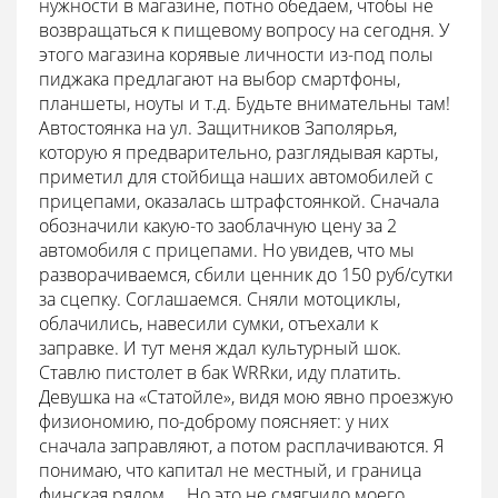
нужности в магазине, потно обедаем, чтобы не
возвращаться к пищевому вопросу на сегодня. У
этого магазина корявые личности из-под полы
пиджака предлагают на выбор смартфоны,
планшеты, ноуты и т.д. Будьте внимательны там!
Автостоянка на ул. Защитников Заполярья,
которую я предварительно, разглядывая карты,
приметил для стойбища наших автомобилей с
прицепами, оказалась штрафстоянкой. Сначала
обозначили какую-то заоблачную цену за 2
автомобиля с прицепами. Но увидев, что мы
разворачиваемся, сбили ценник до 150 руб/сутки
за сцепку. Соглашаемся. Сняли мотоциклы,
облачились, навесили сумки, отъехали к
заправке. И тут меня ждал культурный шок.
Ставлю пистолет в бак WRRки, иду платить.
Девушка на «Статойле», видя мою явно проезжую
физиономию, по-доброму поясняет: у них
сначала заправляют, а потом расплачиваются. Я
понимаю, что капитал не местный, и граница
финская рядом… Но это не смягчило моего