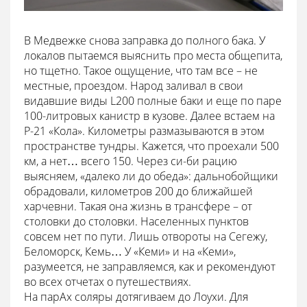
В Медвежке снова заправка до полного бака. У
локалов пытаемся выяснить про места общепита,
но тщетно. Такое ощущение, что там все – не
местные, проездом. Народ заливал в свои
видавшие виды L200 полные баки и еще по паре
100-литровых канистр в кузове. Далее встаем на
Р-21 «Кола». Километры размазываются в этом
пространстве тундры. Кажется, что проехали 500
км, а нет… всего 150. Через си-би рацию
выясняем, «далеко ли до обеда»: дальнобойщики
обрадовали, километров 200 до ближайшей
харчевни. Такая она жизнь в трансфере – от
столовки до столовки. Населенных пунктов
совсем нет по пути. Лишь отвороты на Сегежу,
Беломорск, Кемь… У «Кеми» и на «Кеми»,
разумеется, не заправляемся, как и рекомендуют
во всех отчетах о путешествиях.
На парАх соляры дотягиваем до Лоухи. Для