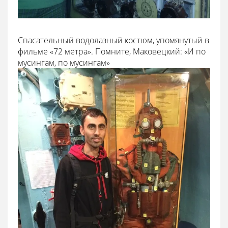
Спасательный водолазный костюм, упомянутый в
фильме «72 метра». Помните, Маковецкий: «И по
мусингам, по мусингам»