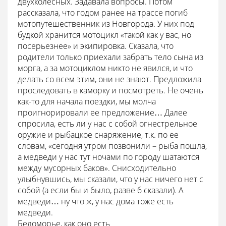
двухколесных. Задавала вопросы. Потом
рассказала, что годом ранее на трассе погиб
мотопутешественник из Новгорода. У них под
будкой хранится мотоцикл «такой как у вас, но
посерьезнее» и экипировка. Сказала, что
родители только приехали забрать тело сына из
морга, а за мотоциклом никто не явился, и что
делать со всем этим, они не знают. Предложила
проследовать в каморку и посмотреть. Не очень
как-то для начала поездки, мы молча
проигнорировали ее предложение… Далее
спросила, есть ли у нас с собой огнестрельное
оружие и рыбацкое снаряжение, т.к. по ее
словам, «сегодня утром позвонили – рыба пошла,
а медведи у нас тут ночами по городу шатаются
между мусорных баков». Снисходительно
улыбнувшись, мы сказали, что у нас ничего нет с
собой (а если бы и было, разве б сказали). А
медведи… ну что ж, у нас дома тоже есть
медведи.
Беломорье, как оно есть