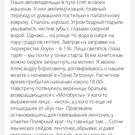
Наши автовладельцы в пути спят в своих
машинах. У них акклиматизация, плавный
переход от домашней постельки к палаточному
коврику. Спалось хорошо. Утром бодрый подъем,
умываемся, чистим зубы с глазами озерной
водой. Однако… на улице +6, вода в озере на
пару градусов теплее. Завтрак на заправке на
перекрестке Лоухи – А-136. Лица светятся, глаза
горят – мы почти у точки старта. Всем хочется как
можно скорее запрыгнуть на мотики. Я звоню
Александру Борисовичу, договариваюсь о нашем
визите с ночевкой в «Тоню Тетрину». Расчетное
время прибытия назначаю «около 18.00».
Навстречу потянулись вереницы братьев,
возвращающихся с «Мотобухты». У кого-то
выражение лица – «мото», а у кого-то еще не
отошедшее от «Бух-ты». Проезжаем,
остановившись для повязывания ленточек, у
отметки Полярный круг. Ну говнище там… Сотни
языческих сейдов, ленточки, обрывки, и даже
кросовки на ветках. Заставь дурака молиться,