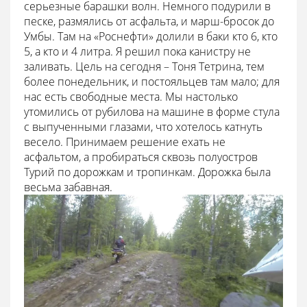
серьезные барашки волн. Немного подурили в
песке, размялись от асфальта, и марш-бросок до
Умбы. Там на «Роснефти» долили в баки кто 6, кто
5, а кто и 4 литра. Я решил пока канистру не
заливать. Цель на сегодня – Тоня Тетрина, тем
более понедельник, и постояльцев там мало; для
нас есть свободные места. Мы настолько
утомились от рубилова на машине в форме стула
с выпученными глазами, что хотелось катнуть
весело. Принимаем решение ехать не
асфальтом, а пробираться сквозь полуостров
Турий по дорожкам и тропинкам. Дорожка была
весьма забавная.