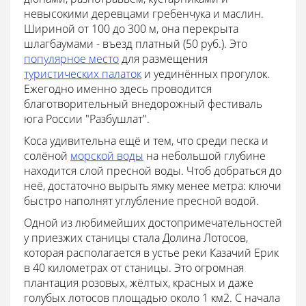
невысокими деревцами гребенчука и маслин.
Шириной от 100 до 300 м, она перекрыта
шлагбаумами - въезд платный (50 руб.). Это
популярное место
для размещения
туристических палаток
и уединённых прогулок.
Ежегодно именно здесь проводится
благотворительный внедорожный фестиваль
юга России "Разбушлат".
Коса удивительна ещё и тем, что среди песка и
солёной
морской воды
на небольшой глубине
находится слой пресной воды. Чтоб добраться до
неё, достаточно вырыть ямку менее метра: ключи
быстро наполнят углубление пресной водой.
Одной из любимейших достопримечательностей
у приезжих станицы стала Долина Лотосов,
которая располагается в устье реки Казачий Ерик
в 40 километрах от станицы. Это огромная
плантация розовых, жёлтых, красных и даже
голубых лотосов площадью около 1 км2. С начала