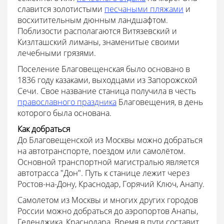
славится золотистыми
песчаными пляжами
и
восхитительным дюнным ландшафтом.
Поблизости располагаются Витязевский и
Кизлташский лиманы, знаменитые своими
лечебными грязями.
Поселение Благовещенская было основано в
1836 году казаками, выходцами из Запорожской
Сечи. Свое название станица получила в честь
православного праздника
Благовещения, в день
которого была основана.
Как добраться
До Благовещенской из Москвы можно добраться
на автотранспорте, поездом или самолётом.
Основной транспортной магистралью является
автотрасса "Дон". Путь к станице лежит через
Ростов-на-Дону, Краснодар, Горячий Ключ, Анапу.
Самолетом из Москвы и многих других городов
России можно добраться до аэропортов Анапы,
Геленджика, Краснодара. Время в пути составит