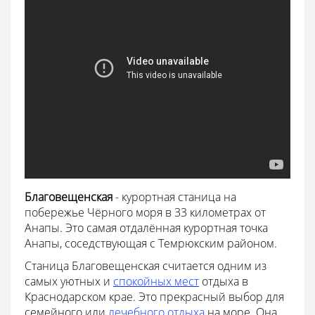
Благовещенская
- курортная станица на
побережье Чёрного моря в 33 километрах от
Анапы. Это самая отдалённая курортная точка
Анапы, соседствующая с Темрюкским районом.
Станица Благовещенская считается одним из
самых уютных и
спокойных мест
отдыха в
Краснодарском крае. Это прекрасный выбор для
семейного или
лечебного отдыха
на море. Она