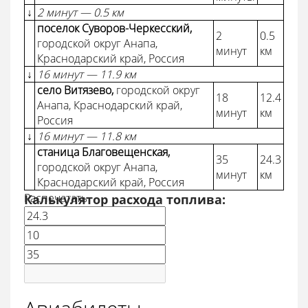
↓
2 минут — 0.5 км
поселок Суворов-Черкесский,
2
0.5
городской округ Анапа,
минут
км
Краснодарский край, Россия
↓
16 минут — 11.9 км
село Витязево,
городской округ
18
12.4
Анапа, Краснодарский край,
минут
км
Россия
↓
16 минут — 11.8 км
станица Благовещенская,
35
24.3
городской округ Анапа,
минут
км
Краснодарский край, Россия
Распечатать
Калькулятор расхода топлива: