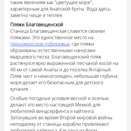
таким явлениям как "цветущее море",
характерным для Анапской бухты. Вода здесь
заметно чище и теплее.
Пляжи Благовещенской
Станица Благовещенская славится своими
пляжами. Это единственное место на
Черноморском побережье
, где пляжи
образованы естественными наносами
кварцевого песка. Благовещенский пляж
растянулся ярко выраженной песчаной косой на
40 км от самой Анапы и до поселка Янтарный.
Пляж чист и немноголюден, небольшая глубина
моря делает его безопасным для детского
купания.
Особые погодные условия весной и осенью
делают это место настоящей Меккой для
любителей виндсерфинга и кайтинга.
Затонувшие во время Второй мировой войны
неподалеку от станицы корабли привлекают
любителей дайвинга. Как одна из форм