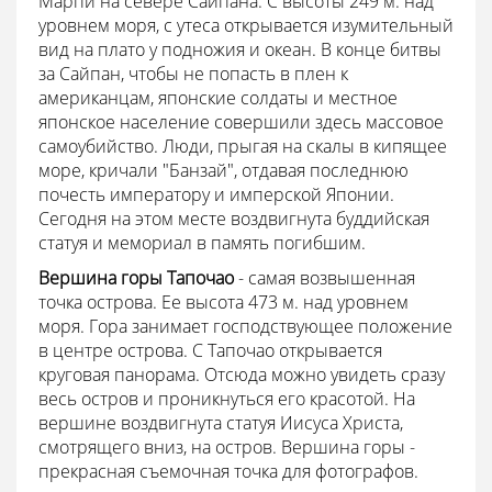
Марпи на севере Сайпана. С высоты 249 м. над
уровнем моря, с утеса открывается изумительный
вид на плато у подножия и океан. В конце битвы
за Сайпан, чтобы не попасть в плен к
американцам, японские солдаты и местное
японское население совершили здесь массовое
самоубийство. Люди, прыгая на скалы в кипящее
море, кричали "Банзай", отдавая последнюю
почесть императору и имперской Японии.
Сегодня на этом месте воздвигнута буддийская
статуя и мемориал в память погибшим.
Вершина горы Тапочао
- самая возвышенная
точка острова. Ее высота 473 м. над уровнем
моря. Гора занимает господствующее положение
в центре острова. С Тапочао открывается
круговая панорама. Отсюда можно увидеть сразу
весь остров и проникнуться его красотой. На
вершине воздвигнута статуя Иисуса Христа,
смотрящего вниз, на остров. Вершина горы -
прекрасная съемочная точка для фотографов.