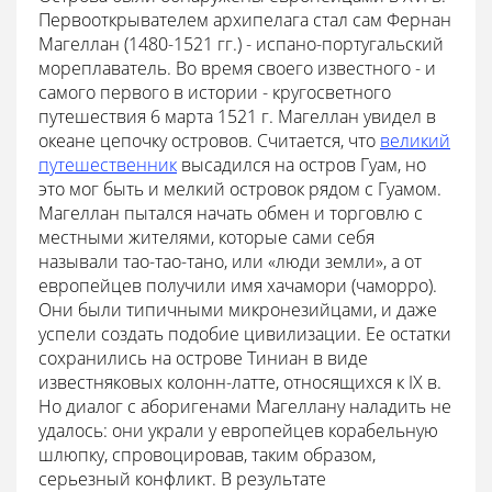
Первооткрывателем архипелага стал сам Фернан
Магеллан (1480-1521 гг.) - испано-португальский
мореплаватель. Во время своего известного - и
самого первого в истории - кругосветного
путешествия 6 марта 1521 г. Магеллан увидел в
океане цепочку островов. Считается, что
великий
путешественник
высадился на остров Гуам, но
это мог быть и мелкий островок рядом с Гуамом.
Магеллан пытался начать обмен и торговлю с
местными жителями, которые сами себя
называли тао-тао-тано, или «люди земли», а от
европейцев получили имя хачамори (чаморро).
Они были типичными микронезийцами, и даже
успели создать подобие цивилизации. Ее остатки
сохранились на острове Тиниан в виде
известняковых колонн-латте, относящихся к IX в.
Но диалог с аборигенами Магеллану наладить не
удалось: они украли у европейцев корабельную
шлюпку, спровоцировав, таким образом,
серьезный конфликт. В результате