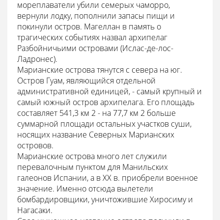
мореплаватели убили семерых чаморро,
вернули лодку, пополнили запасы пищи и
покинули остров. Магеллан в память о
трагических событиях назвал архипелаг
Разбойничьими островами (Ислас-де-лос-
Ладронес).
Марианские острова тянутся с севера на юг.
Остров Гуам, являющийся отдельной
административной единицей, - самый крупный и
самый южный остров архипелага. Его площадь
составляет 541,3 км 2 - на 77,7 км 2 больше
суммарной площади остальных участков суши,
носящих название Северных Марианских
островов.
Марианские острова много лет служили
перевалочным пунктом для Манильских
галеонов Испании, а в XX в. приобрели военное
значение. Именно отсюда вылетели
бомбардировщики, уничтожившие Хиросиму и
Нагасаки.