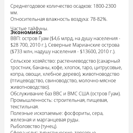
Среднегодовое количество осадков: 1800-2300
мм.
Относительная влажность воздуха:
78-82%.
Частые тайфуны.
Экономика
ВВП: остров Гуам ($4,6 млрд, на душу населения -
$28 700, 2010 г.), Северные Марианские острова
($733 млн, надушу населения - $13600, 2010 г.).
Сельское хозяйство: растениеводство (сахарный
тростник, бананы, кофе, хлопок, таро, цитрусовые,
копра, овощи, хлебное дерево), животноводство
(птицеводство, свиноводство, молочно-мясное
животноводство).
Обслуживание баз ВВС и ВМС США (остров Гуам).
Промышленность: строительная, пищевая,
текстильная.
Полезные ископаемые:
фосфориты, сера,
железная и марганцевая руды.
Рыболовство (тунец).
Сфера услуг: туристические, торговые,