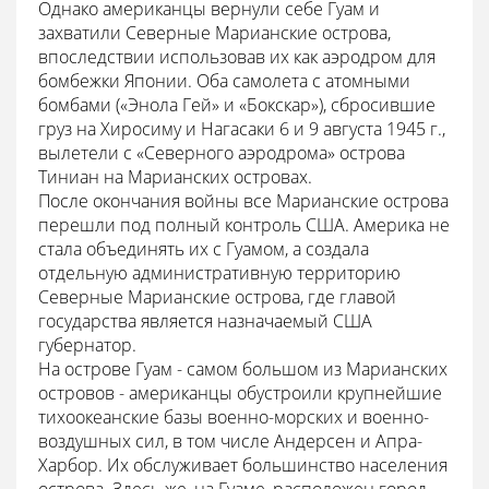
Однако американцы вернули себе Гуам и
захватили Северные Марианские острова,
впоследствии использовав их как аэродром для
бомбежки Японии. Оба самолета с атомными
бомбами («Энола Гей» и «Бокскар»), сбросившие
груз на Хиросиму и Нагасаки 6 и 9 августа 1945 г.,
вылетели с «Северного аэродрома» острова
Тиниан на Марианских островах.
После окончания войны все Марианские острова
перешли под полный контроль США. Америка не
стала объединять их с Гуамом, а создала
отдельную административную территорию
Северные Марианские острова, где главой
государства является назначаемый США
губернатор.
На острове Гуам - самом большом из Марианских
островов - американцы обустроили крупнейшие
тихоокеанские базы военно-морских и военно-
воздушных сил, в том числе Андерсен и Апра-
Харбор. Их обслуживает большинство населения