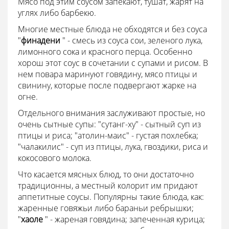
Мясо под этим соусом запекают, тушат, жарят на
углях либо барбекю.
Многие местные блюда не обходятся и без соуса
"
финадени
" - смесь из соуса сои, зеленого лука,
лимонного сока и красного перца. Особенно
хорош этот соус в сочетании с супами и рисом. В
нем повара маринуют говядину, мясо птицы и
свинину, которые после подвергают жарке на
огне.
Отдельного внимания заслуживают простые, но
очень сытные супы: "сутанг-ху" - сытный суп из
птицы и риса; "атолин-маис" - густая похлебка;
"чалакилис" - суп из птицы, лука, гвоздики, риса и
кокосового молока.
Что касается мясных блюд, то они достаточно
традиционны, а местный колорит им придают
аппетитные соусы. Популярны такие блюда, как:
жаренные говяжьи либо бараньи ребрышки;
"
хаоле
" - жареная говядина; запеченная курица;