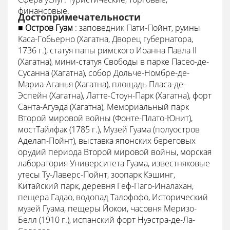
финансовые.
Достопримечательности
■
Остров Гуам
: заповедник Пати-Пойнт, руины
Kaca-Гобьерно (Хагатна, Дворец губернатора,
1736 г.), статуя папы римского Иоанна Павла II
(Хагатна), мини-статуя Свободы в парке Пасео-де-
Сусанна (Хагатна), собор Дольче-Номбре-де-
Мариа-Аганья (Хагатна), площадь Пласа-де-
Эспейн (Хагатна), Латте-Стоун-Парк (Хагатна), форт
Санта-Агуэда (Хагатна), Мемориальный парк
Второй мировой войны (Фонте-Плато-Юнит),
мостТайлфак (1785 г.), Музей Гуама (полуостров
Аделап-Пойнт), выставка японских береговых
орудий периода Второй мировой войны, морская
лаборатория Университета Гуама, известняковые
утесы Ty-Лаверс-Пойнт, зоопарк Кэшинг,
Китайский парк, деревня Геф-Паго-Иналахан,
пещера Гадао, водопад Талофофо, Исторический
музей Гуама, пещеры Йокои, часовня Меризо-
Белл (1910 г.), испанский форт Нуэстра-де-Ла-