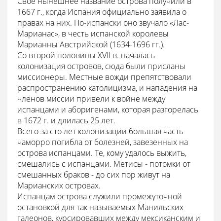
Свое нынешнее название острова получили в
1667 г., когда Испания официально заявила о
правах на них. По-испански оно звучало «Лас-
Марианас», в честь испанской королевы
Марианны Австрийской (1634-1696 гг.).
Со второй половины XVII в. началась
колонизация островов, сюда были присланы
миссионеры. Местные вожди препятствовали
распространению католицизма, и нападения на
членов миссии привели к войне между
испанцами и аборигенами, которая разгорелась
в 1672 г. и длилась 25 лет.
Всего за сто лет колонизации большая часть
чаморро погибла от болезней, завезенных на
острова испанцами. Те, кому удалось выжить,
смешались с испанцами. Метисы - потомки от
смешанных браков - до сих пор живут на
Марианских островах.
Испанцам острова служили промежуточной
остановкой для так называемых Манильских
галеонов, курсировавших между мексиканским и