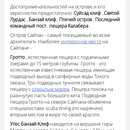
Достопримечательностей на острове и его
окресностях предостаточно:
Суйсад клиф
,
Святой
Лурдас
,
Банзай клиф
,
Птичий остров
,
Последний
командный пост
,
пещера Калабера
.
Остров Сайпан - самый посещаемый во всем
архипелаге. Наиболее
интересное место
на
Сайпане -
Гротто
, естественная пещера с подземными
озерами до 15 метров глубины. Гротто - это
естественная известняковая пещера, имеющая
подводный выход в сапфирные воды Тихого
океана. Три подводных туннеля связывают
пещеру с
открытым морем
. Пещера похожа на
разинутую пасть большого кита. Подводная
пещера Гротто на севере Сайпана объявлена
специалистами scuba diving (по нырянию)
вторым местом в мире по своей красоте.
Утес Банзай-Клиф
находится на вершине горы