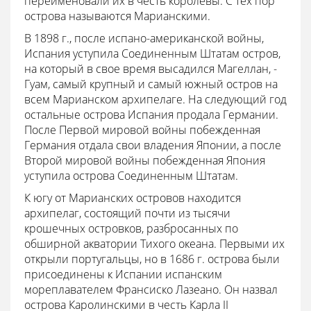
переименовали их в честь королевы. С тех пор
острова называются Марианскими.
В 1898 г., после испано-американской войны,
Испания уступила Соединенным Штатам остров,
на который в свое время высадился Магеллан, -
Гуам, самый крупный и самый южный остров на
всем Марианском архипелаге. На следующий год
остальные острова Испания продала Германии.
После Первой мировой войны побежденная
Германия отдала свои владения Японии, а после
Второй мировой войны побежденная Япония
уступила острова Соединенным Штатам.
К югу от Марианских островов находится
архипелаг, состоящий почти из тысячи
крошечных островков, разбросанных по
обширной акватории Тихого океана. Первыми их
открыли португальцы, но в 1686 г. острова были
присоединены к Испании испанским
мореплавателем Франсиско Лазеано. Он назвал
острова Каролинскими в честь Карла II