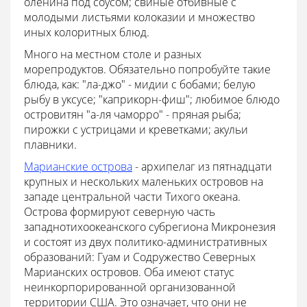
оленина под соусом; свиные отбивные с
молодыми листьями колоказии и множество
иных колоритных блюд.
Много на местном столе и разных
морепродуктов. Обязательно попробуйте такие
блюда, как: "ла-джо" - мидии с бобами; белую
рыбу в уксусе; "каприкорн-фиш"; любимое блюдо
островитян "а-ля чаморро" - пряная рыба;
пирожки с устрицами и креветками; акульи
плавники.
Марианские острова
- архипелаг из пятнадцати
крупных и нескольких маленьких островов на
западе центральной части Тихого океана.
Острова формируют северную часть
западнотихоокеанского субрегиона Микронезия
и состоят из двух политико-административных
образований: Гуам и Содружество Северных
Марианских островов. Оба имеют статус
неинкорпорированной организованной
территории США. Это означает, что они не