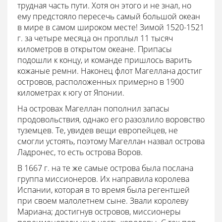
трудная часть пути. Хотя он этого и не знал, но
ему предстояло пересечь самый большой океан
в мире в самом широком месте! Зимой 1520-1521
г. за четыре месяца он проплыл 11 тысяч
километров в открытом океане. Припасы
подошли к концу, и команде пришлось варить
кожаные ремни. Наконец флот Магеллана достиг
островов, расположенных примерно в 1900
километрах к югу от Японии.
На островах Магеллан пополнил запасы
продовольствия, однако его разозлило воровство
туземцев. Те, увидев вещи европейцев, не
смогли устоять, поэтому Магеллан назвал острова
Ладронес, то есть острова Воров.
В 1667 г. на те же самые острова была послана
группа миссионеров. Их направила королева
Испании, которая в то время была регентшей
при своем малолетнем сыне. Звали королеву
Мариана; достигнув островов, миссионеры