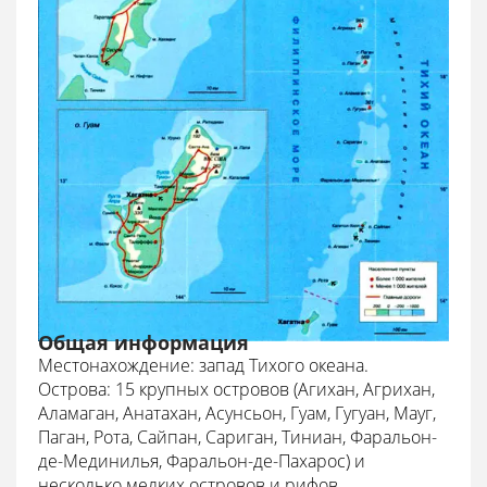
Общая информация
Местонахождение:
запад Тихого океана.
Острова: 15 крупных островов (Агихан, Агрихан,
Аламаган, Анатахан, Асунсьон, Гуам, Гугуан, Мауг,
Паган, Рота, Сайпан, Сариган, Тиниан, Фаральон-
де-Мединилья, Фаральон-де-Пахарос) и
несколько мелких островов и рифов.