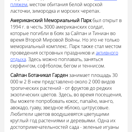
пляжем
, местом обитания белой морской
ласточки, зимородка и морских черепах.
Американский Мемориальный Парк
был открыт в
1994 г. в честь 3000 американских солдат,
которые погибли в боях за Сайпан и Тиниан во
время Второй Мировой Войны. Но это не только
мемориальный комплекс. Парк также стал местом
проведения островных праздников и
активного
отдыха
. Здесь можно поплавать, заняться
серфингом, софтболом, бегом и теннисом.
Сайпан Ботаникал Гарден
занимает площадь 30
000 м 2 В нем представлено около 2 000 видов
тропических растений - от фруктов до редких
экзотических цветов. Здесь, во время посещения,
Вы можете попробовать кокос, папайю, манго,
авокадо, гуаву, звездное яблоко, цитрусовые.
Любители цветов воодушевятся цветущими
круглый год растениями и деревьями. Одна их
достопримечательностей сада - зеленые игуаны