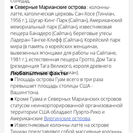
Соледад,
■
Северные Марианские острова
: колонны-
латте, католическая церковь Сан-Хосе (Тиниан,
1956 г.), Шугар-Кинг-Парк (Сайпан), Американский
мемориальный парк (Сайпан), известняковая
пещера Банадеро (Сайпан), береговые утесы
Ладеран-Тангке-Клифф (Сайпан), Корейский парк
мира (в память о корейских женщинах,
вывезенных японцами для работы на Сайпане,
1981 г.), естественная пещера Гротто, Дом Тага
(резиденция Тага Великого, короля древнего
государства чаморро, Тиниан).
Любопытные факты
■ Площадь острова Гуам всего в три раза
превышает площадь столицы США -
Вашингтона.
■ Кроме Гуама и Северных Марианских островов
статусом неинкорпорированной организованной
территории США обладают Пуэрто-Рико и
Американские
Виргинские острова
.
■ Известняковые колонны-латте на острове
Тиниан представляют собой массивные колонны,