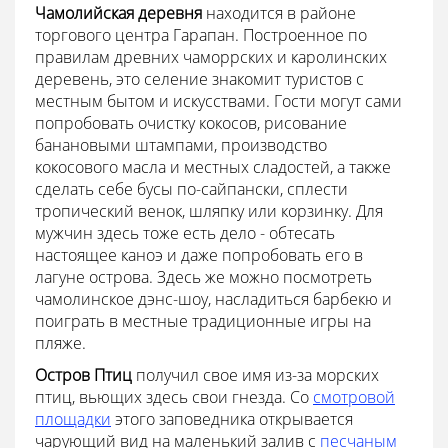
Чамолийская деревня
находится в районе
торгового центра Гарапан. Построенное по
правилам древних чаморрских и каролинских
деревень, это селение знакомит туристов с
местным бытом и искусствами. Гости могут сами
попробовать очистку кокосов, рисование
банановыми штампами, производство
кокосового масла и местных сладостей, а также
сделать себе бусы по-сайпански, сплести
тропический венок, шляпку или корзинку. Для
мужчин здесь тоже есть дело - обтесать
настоящее каноэ и даже попробовать его в
лагуне острова. Здесь же можно посмотреть
чамолинское дэнс-шоу, насладиться барбекю и
поиграть в местные традиционные игры на
пляже.
Остров Птиц
получил свое имя из-за морских
птиц, вьющих здесь свои гнезда. Со
смотровой
площадки
этого заповедника открывается
чарующий вид на маленький залив с
песчаным