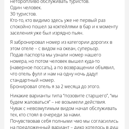
неторопливо обслуживать туристов.
Один человек.
30 туристов.
Кто-то, кто видимо здесь уже не первый раз
спокойно пошел за коктейлями в бар и к моменту
заселения уже был изрядно пьян.
Я забронировал номер из категории дорогих в
этом отеле – с видом на океан, суперьор.
Подав паспорта мы узнали номер нашего
номера, но потом человек вышел куда-то
(наверное поссать), а по возвращении объявил,
что отель фулл и нам на одну ночь дадут
стандартный номер.
Бронировал отель я за 2 месяца до этого.
Никакие варианты типа “позовите старшего”, “мы
будем жаловаться” – не возымели действия.
Чувак с невозмутимым видом начал обслуживать
тех, кто стоял в очереди за нами.
Почувствовав себя полными чмо мы согласились
на предложенный вариант – дико хотелось в душ