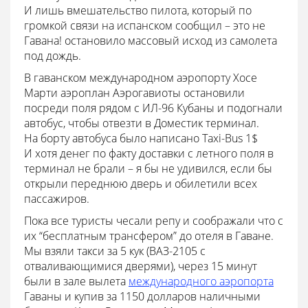
И лишь вмешательство пилота, который по
громкой связи на испанском сообщил – это не
Гавана! остановило массовый исход из самолета
под дождь.
В гаванском международном аэропорту Хосе
Марти аэроплан Аэрогавиоты остановили
посреди поля рядом с ИЛ-96 Кубаны и подогнали
автобус, чтобы отвезти в Доместик терминал.
На борту автобуса было написано Taxi-Bus 1$
И хотя денег по факту доставки с летного поля в
терминал не брали – я бы не удивился, если бы
открыли переднюю дверь и обилетили всех
пассажиров.
Пока все туристы чесали репу и соображали что с
их “бесплатным трансфером” до отеля в Гаване.
Мы взяли такси за 5 кук (ВАЗ-2105 с
отваливающимися дверями), через 15 минут
были в зале вылета
международного аэропорта
Гаваны и купив за 1150 долларов наличными