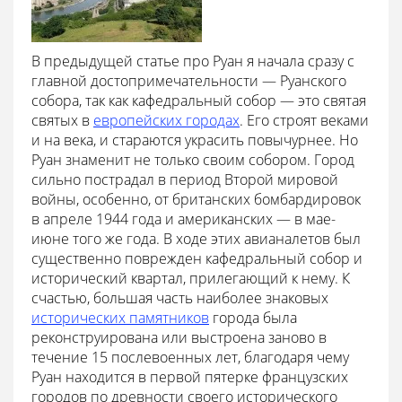
В предыдущей статье про Руан я начала сразу с
главной достопримечательности — Руанского
собора, так как кафедральный собор — это святая
святых в
европейских городах
. Его строят веками
и на века, и стараются украсить повычурнее. Но
Руан знаменит не только своим собором. Город
сильно пострадал в период Второй мировой
войны, особенно, от британских бомбардировок
в апреле 1944 года и американских — в мае-
июне того же года. В ходе этих авианалетов был
существенно поврежден кафедральный собор и
исторический квартал, прилегающий к нему. К
счастью, большая часть наиболее знаковых
исторических памятников
города была
реконструирована или выстроена заново в
течение 15 послевоенных лет, благодаря чему
Руан находится в первой пятерке французских
городов по древности своего исторического