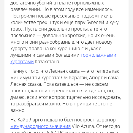
достаточно убогий в плане горнолыжных
развлечений. Но в этом году все изменилось.
Построили новые кресельные подъемники в
количестве трех штук и еще пару бугелей и кучу
трасс. Пусть они довольно просты, а те что
посложнее — довольно короткие, но их очень
много и они разнообразные, что дает новому
курорту право на конкуренцию с и , как с
лучшими и самыми большими
горнолыжными
курортами
Казахстана.
Начну с того, что Лесная сказка — это теперь как
минимум три курорта: Ой-Карагай, Апорт и сама
Лесная сказка. Пока катаешься — не совсем
понятно, как они переплетаются и где-что, но,
думаю, если этот вопрос тщательно исследовать,
то разобраться можно. Но в принципе это не
важно.
На Кайо Ларго недавно был построен аэропорт
международного значения
Vilo Acuna. От него до
отелей всего за 6-8 CUC можно доехать на такси.