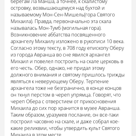
берегам Ла Манша, а точнее, к скалистому
островку, возвышающемуся над бухтой и
называемому Мон-Сен-Мишель(гора Святого
Михаила). Правда, первоначально эта скала
называлась Мон-Тумб (могильная гора).
Возникновение аббатства посвященного
архангелу Михаилу изложено в рукописи 10 века.
Согласно этому тексту, в 708 году епископу Оберу
из города Авранша во сне явился архангел
Михаил и повелел построить на скале церковь в
его честь. Обер, однако, не придал этому
должного внимания и святому пришлось трижды
являться к неверующему Оберу. Терпение
архангела тоже не безгранично, в конце концов
он ткнул перстом в череп упрямца. Говорят, что
череп Обера с отверстием от прикосновения
Михаила до сих пор хранится в музее Авранша.
Таким образом, уразумев послание, он все-таки
построил часовню на скале, и даже собрал кое-
какие реликвии, чтобы утвердить культ Святого
Михаила в этом месте.