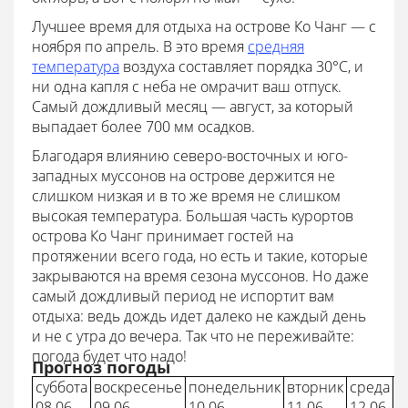
Лучшее время для отдыха на острове Ко Чанг — с
ноября по апрель. В это время
средняя
температура
воздуха составляет порядка 30°С, и
ни одна капля с неба не омрачит ваш отпуск.
Самый дождливый месяц — август, за который
выпадает более 700 мм осадков.
Благодаря влиянию северо-восточных и юго-
западных муссонов на острове держится не
слишком низкая и в то же время не слишком
высокая температура. Большая часть курортов
острова Ко Чанг принимает гостей на
протяжении всего года, но есть и такие, которые
закрываются на время сезона муссонов. Но даже
самый дождливый период не испортит вам
отдыха: ведь дождь идет далеко не каждый день
и не с утра до вечера. Так что не переживайте:
погода будет что надо!
Прогноз погоды
суббота
воскресенье
понедельник
вторник
среда
ч
08.06
09.06
10.06
11.06
12.06
1