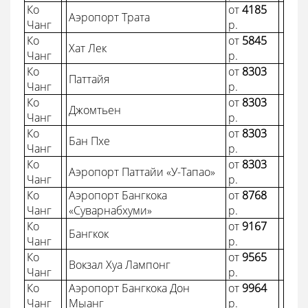
Ко
от
4185
Аэропорт Трата
Чанг
p.
Ко
от
5845
Хат Лек
Чанг
p.
Ко
от
8303
Паттайя
Чанг
p.
Ко
от
8303
Джомтьен
Чанг
p.
Ко
от
8303
Бан Пхе
Чанг
p.
Ко
от
8303
Аэропорт Паттайи «У-Тапао»
Чанг
p.
Ко
Аэропорт Бангкока
от
8768
Чанг
«Суварнабхуми»
p.
Ко
от
9167
Бангкок
Чанг
p.
Ко
от
9565
Вокзал Хуа Лампонг
Чанг
p.
Ко
Аэропорт Бангкока Дон
от
9964
Чанг
Мыанг
p.