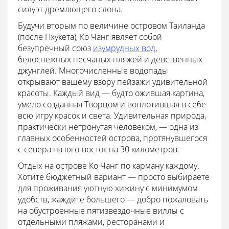
силуэт дремлющего слона.
Будучи вторым по величине островом Таиланда
(после Пхукета), Ко Чанг являет собой
безупречный союз
изумрудных вод
,
белоснежных песчаных пляжей и девственных
джунглей. Многочисленные водопады
открывают вашему взору пейзажи удивительной
красоты. Каждый вид — будто ожившая картина,
умело созданная Творцом и воплотившая в себе
всю игру красок и света. Удивительная природа,
практически нетронутая человеком, — одна из
главных особенностей острова, протянувшегося
с севера на юго-восток на 30 километров.
Отдых на острове Ко Чанг по карману каждому.
Хотите бюджетный вариант — просто выбираете
для проживания уютную хижину с минимумом
удобств, жаждите большего — добро пожаловать
на обустроенные пятизвездочные виллы с
отдельными пляжами, ресторанами и