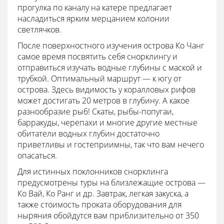
прогулка по каналу на катере предлагает
насладиться ярким мерцанием колонии
светлячков.
После поверхностного изучения острова Ко Чанг
самое время посвятить себя снорклингу
и
отправиться изучать водные глубины с маской и
трубкой. Оптимальный маршрут — к югу от
острова. Здесь видимость у коралловых рифов
может достигать 20 метров в глубину. А какое
разнообразие рыб! Скаты, рыбы-попугаи,
барракуды, черепахи и многие другие местные
обитатели водных глубин достаточно
приветливы и гостеприимны, так что вам нечего
опасаться.
Для истинных поклонников снорклинга
предусмотрены туры на близлежащие острова —
Ко Вай, Ко Ранг и др. Завтрак, легкая закуска, а
также стоимость проката оборудования для
ныряния обойдутся вам приблизительно от 350