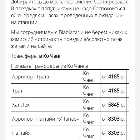
Добирайтесь до места назначения без пересадок.
В поездках с попутчиками не надо беспокоиться
об очередях и часах, проведенных в ожидании
на станции.
Мы сотрудничаем с Blablacar и не берем никаких
комиссий - стоимость поездки абсолютно такая
же как и на сайте.
Трансферы
в Ко Чанг
Показать трансферы из Ко Чанга
Ко
Аэропорт Трата
от
4185
p.
Чанг
Ко
Трат
от
4185
p.
Чанг
Ко
Хат Лек
от
5845
p.
Чанг
Ко
Аэропорт Паттайи «У-Тапао»
от
8303
p.
Чанг
Ко
Паттайя
от
8303
p.
Чанг