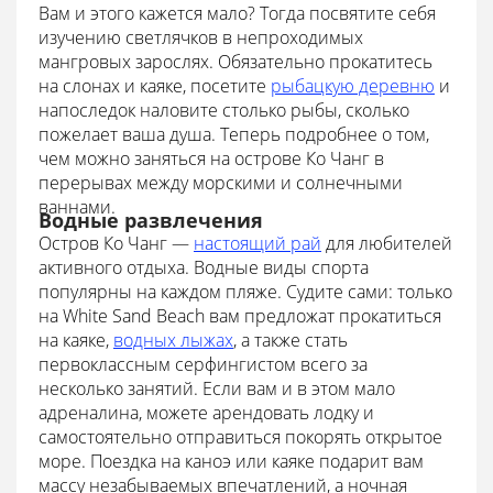
Вам и этого кажется мало? Тогда посвятите себя
изучению светлячков в непроходимых
мангровых зарослях. Обязательно прокатитесь
на слонах и каяке, посетите
рыбацкую деревню
и
напоследок наловите столько рыбы, сколько
пожелает ваша душа. Теперь подробнее о том,
чем можно заняться на острове Ко Чанг в
перерывах между морскими и солнечными
ваннами.
Водные развлечения
Остров Ко Чанг —
настоящий рай
для любителей
активного отдыха. Водные виды спорта
популярны на каждом пляже. Судите сами: только
на White Sand Beach вам предложат прокатиться
на каяке,
водных лыжах
, а также стать
первоклассным серфингистом всего за
несколько занятий. Если вам и в этом мало
адреналина, можете арендовать лодку и
самостоятельно отправиться покорять открытое
море. Поездка на каноэ или каяке подарит вам
массу незабываемых впечатлений, а ночная