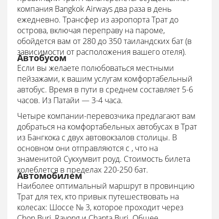
компания Bangkok Airways два раза в день
ежедневно. Трансфер из аэропорта Трат до
острова, включая переправу на пароме,
обойдется вам от 280 до 350 таиландских бат (в
зависимости от расположения вашего отеля).
Автобусом
Если вы желаете полюбоваться местными
пейзажами, к вашим услугам комфортабельный
автобус. Время в пути в среднем составляет 5-6
часов. Из Патайи — 3-4 часа.
Четыре компании-перевозчика предлагают вам
добраться на комфортабельных автобусах в Трат
из Бангкока с двух автовокзалов столицы. В
основном они отправляются с , что на
знаменитой Сукхумвит роуд. Стоимость билета
колеблется в пределах 220-250 бат.
Автомобилем
Наиболее оптимальный маршрут в провинцию
Трат для тех, кто привык путешествовать на
колесах: Шоссе № 3, которое проходит через
Chon Buri, Rayong и Chanta Buri. Общее