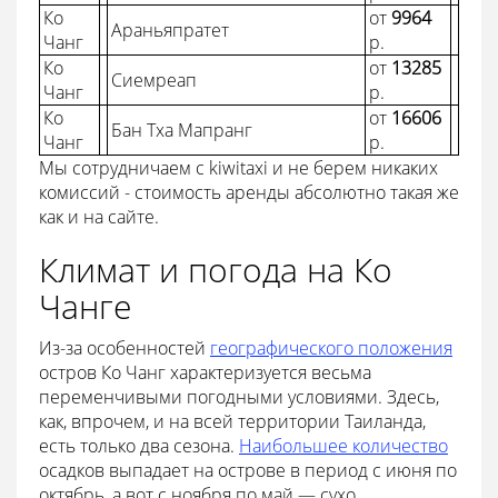
Ко
от
9964
Араньяпратет
Чанг
p.
Ко
от
13285
Сиемреап
Чанг
p.
Ко
от
16606
Бан Тха Мапранг
Чанг
p.
Мы сотрудничаем с kiwitaxi и не берем никаких
комиссий - стоимость аренды абсолютно такая же
как и на сайте.
Климат и погода на Ко
Чанге
Из-за особенностей
географического положения
остров Ко Чанг характеризуется весьма
переменчивыми погодными условиями. Здесь,
как, впрочем, и на всей территории Таиланда,
есть только два сезона.
Наибольшее количество
осадков выпадает на острове в период с июня по
октябрь, а вот с ноября по май — сухо.