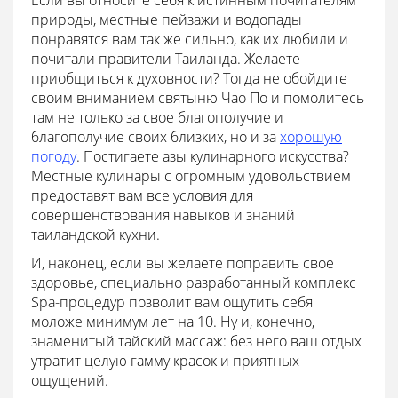
Если вы относите себя к истинным почитателям
природы, местные пейзажи и водопады
понравятся вам так же сильно, как их любили и
почитали правители Таиланда. Желаете
приобщиться к духовности? Тогда не обойдите
своим вниманием святыню Чао По и помолитесь
там не только за свое благополучие и
благополучие своих близких, но и за
хорошую
погоду
. Постигаете азы кулинарного искусства?
Местные кулинары с огромным удовольствием
предоставят вам все условия для
совершенствования навыков и знаний
таиландской кухни.
И, наконец, если вы желаете поправить свое
здоровье, специально разработанный комплекс
Spa-процедур позволит вам ощутить себя
моложе минимум лет на 10. Ну и, конечно,
знаменитый тайский массаж: без него ваш отдых
утратит целую гамму красок и приятных
ощущений.