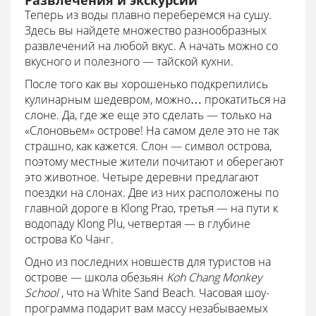
Развлечения и экскурсии
Теперь из воды плавно переберемся на сушу.
Здесь вы найдете множество разнообразных
развлечений на любой вкус. А начать можно со
вкусного и полезного — тайской кухни.
После того как вы хорошенько подкрепились
кулинарным шедевром, можно… прокатиться на
слоне. Да, где же еще это сделать — только на
«Слоновьем» острове! На самом деле это не так
страшно, как кажется. Слон — символ острова,
поэтому местные жители почитают и оберегают
это животное. Четыре деревни предлагают
поездки на слонах. Две из них расположены по
главной дороге в Klong Prao, третья — на пути к
водопаду Klong Plu, четвертая — в глубине
острова Ко Чанг.
Одно из последних новшеств для туристов на
острове — школа обезьян
Koh Chang Monkey
School
, что на White Sand Beach. Часовая шоу-
программа подарит вам массу незабываемых