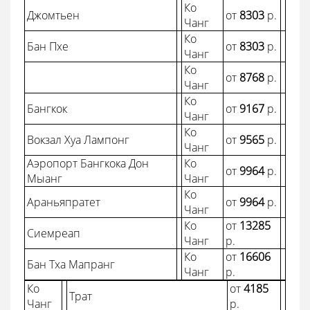
Ко
Джомтьен
от
8303
p.
Чанг
Ко
Бан Пхе
от
8303
p.
Чанг
Ко
от
8768
p.
Чанг
Ко
Бангкок
от
9167
p.
Чанг
Ко
Вокзал Хуа Лампонг
от
9565
p.
Чанг
Аэропорт Бангкока Дон
Ко
от
9964
p.
Мыанг
Чанг
Ко
Араньяпратет
от
9964
p.
Чанг
Ко
от
13285
Сиемреап
Чанг
p.
Ко
от
16606
Бан Тха Мапранг
Чанг
p.
Ко
от
4185
Трат
Чанг
p.