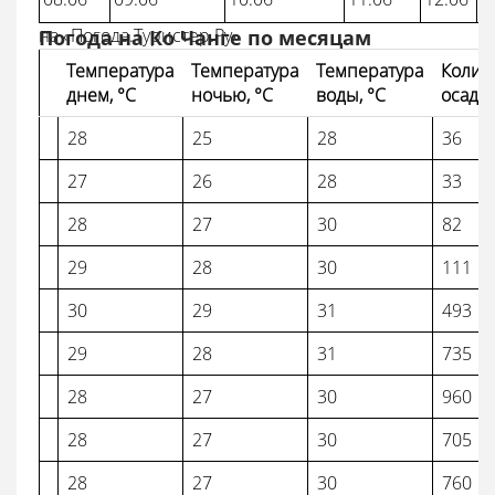
на «Погода.Туристер.Ру»
Погода на Ко Чанге по месяцам
Температура
Температура
Температура
Колич
днем, °C
ночью, °C
воды, °C
осадко
28
25
28
36
27
26
28
33
28
27
30
82
29
28
30
111
30
29
31
493
29
28
31
735
28
27
30
960
28
27
30
705
28
27
30
760