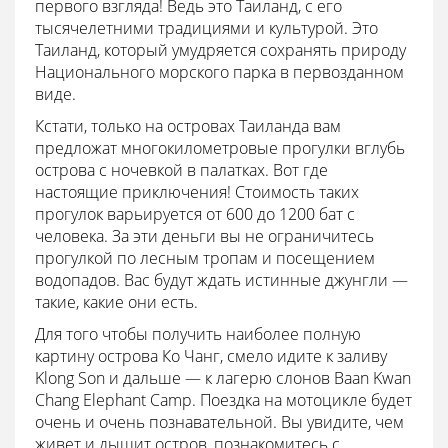
первого взгляда! Ведь это Таиланд, с его
тысячелетними традициями и культурой. Это
Таиланд, который умудряется сохранять природу
Национального морского парка в первозданном
виде.
Кстати, только на островах Таиланда вам
предложат многокилометровые прогулки вглубь
острова с ночевкой в палатках. Вот где
настоящие приключения! Стоимость таких
прогулок варьируется от 600 до 1200 бат с
человека. За эти деньги вы не ограничитесь
прогулкой по лесным тропам и посещением
водопадов. Вас будут ждать истинные джунгли —
такие, какие они есть.
Для того чтобы получить наиболее полную
картину острова Ко Чанг, смело идите к заливу
Klong Son и дальше — к лагерю слонов Baan Kwan
Chang Elephant Camp. Поездка на мотоцикле будет
очень и очень познавательной. Вы увидите, чем
живет и дышит остров, познакомитесь с