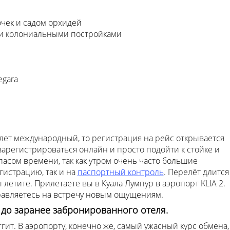
очек и садом орхидей
и колониальными постройками
egara
елет международный, то регистрация на рейс открывается
 зарегистрироваться онлайн и просто подойти к стойке и
пасом времени, так как утром очень часто большие
егистрацию, так и на
паспортный контроль
. Перелёт длится
вы летите. Прилетаете вы в Куала Лумпур в аэропорт KLIA 2.
равляетесь на встречу новым ощущениям.
 до заранее забронированного отеля.
ит. В аэропорту, конечно же, самый ужасный курс обмена,