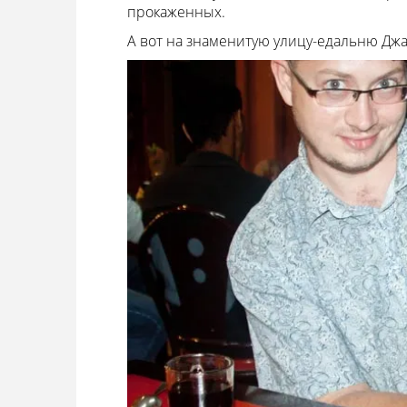
прокаженных.
А вот на знаменитую улицу-едальню Джа