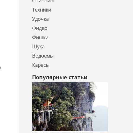
Спиннинг
Техники
Удочка
Фидер
й
Фишки
Щука
Водоемы
Карась
е
Популярные статьи
ы