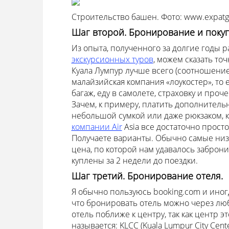
Строительство башен. Фото: www.expat
Шаг второй. Бронирование и покуп
Из опыта, полученного за долгие годы 
экскурсионных туров
, можем сказать точн
Куала Лумпур лучше всего (соотношение
малайзийская компания «лоукостер», то 
багаж, еду в самолете, страховку и про
Зачем, к примеру, платить дополнительны
небольшой сумкой или даже рюкзаком, 
компании Air
Asia все достаточно просто
Получаете варианты. Обычно самые низ
цена, по которой нам удавалось заброн
куплены за 2 недели до поездки.
Шаг третий. Бронирование отеля.
Я обычно пользуюсь booking.com и иногд
что бронировать отель можно через л
отель поближе к центру, так как центр э
называется: KLCC (Kuala Lumpur City Cen