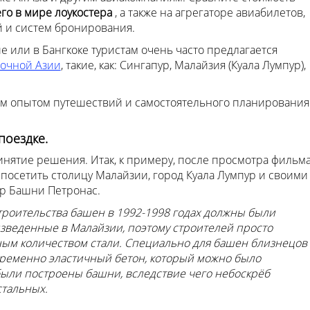
его в мире лоукостера
, а также на агрегаторе авиабилетов,
 и систем бронирования.
йе или в Бангкоке туристам очень часто предлагается
точной Азии
, такие, как: Сингапур, Малайзия (Куала Лумпур),
оим опытом путешествий и самостоятельного планирования
поездке.
ринятие решения. Итак, к примеру, после просмотра фильм
посетить столицу Малайзии, город Куала Лумпур и своими
ир Башни Петронас.
строительства башен в 1992-1998 годах должны были
изведенные в Малайзии, поэтому строителей просто
ым количеством стали. Специально для башен близнецов
ременно эластичный бетон, который можно было
были построены башни, вследствие чего небоскрёб
стальных.