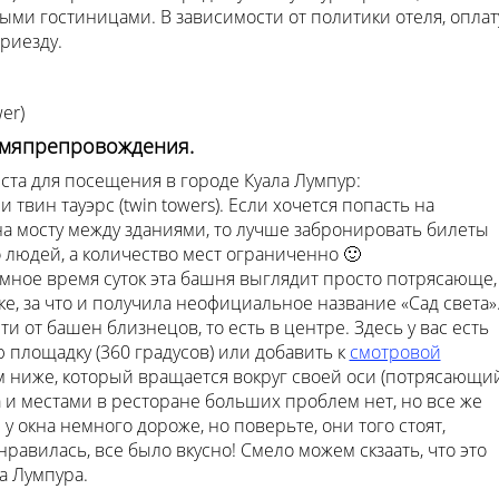
ми гостиницами. В зависимости от политики отеля, оплат
приезду.
er)
емяпрепровождения.
та для посещения в городе Куала Лумпур:
вин тауэрс (twin towers). Если хочется попасть на
 на мосту между зданиями, то лучше забронировать билеты
го людей, а количество мест ограниченно 🙂
ёмное время суток эта башня выглядит просто потрясающе,
е, за что и получила неофициальное название «Сад света»
и от башен близнецов, то есть в центре. Здесь у вас есть
 площадку (360 градусов) или добавить к
смотровой
м ниже, который вращается вокруг своей оси (потрясающи
а и местами в ресторане больших проблем нет, но все же
у окна немного дороже, но поверьте, они того стоят,
равилась, все было вкусно! Смело можем скзаать, что это
а Лумпура.