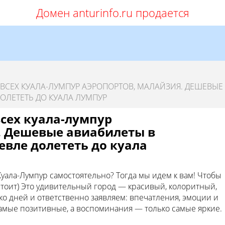
Домен anturinfo.ru продается
ВСЕХ КУАЛА-ЛУМПУР АЭРОПОРТОВ, МАЛАЙЗИЯ. ДЕШЕВЫЕ
ОЛЕТЕТЬ ДО КУАЛА ЛУМПУР
сех куала-лумпур
. Дешевые авиабилеты в
евле долететь до куала
Куала-Лумпур самостоятельно? Тогда мы идем к вам! Чтобы
стоит) Это удивительный город — красивый, колоритный,
о дней и ответственно заявляем: впечатления, эмоции и
амые позитивные, а воспоминания — только самые яркие.