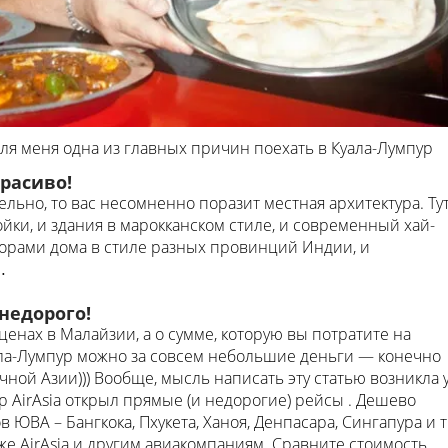
для меня одна из главных причин поехать в Куала-Лумпур
красиво!
ельно, то вас несомненно поразит местная архитектура. Ту
йки, и здания в марокканском стиле, и современный хай-
узорами дома в стиле разных провинций Индии, и
…
недорого!
ценах в Малайзии, а о сумме, которую вы потратите на
ала-Лумпур можно за совсем небольшие деньги — конечно
чной Азии))) Вообще, мысль написать эту статью возникла 
ер AirAsia открыл прямые (и недорогие) рейсы . Дешево
в ЮВА – Бангкока, Пхукета, Ханоя, Денпасара, Сингапура и т
 же AirAsia и другим авиакомпаниям. Сравните стоимость