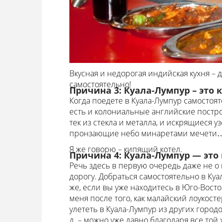
Вкусная и недорогая индийская кухня – 
самостоятельно!
Причина 3: Куала-Лумпур – это 
Когда поедете в Куала-Лумпур самостоят
есть и колониальные английские постро
тек из стекла и металла, и искрящиеся 
пронзающие небо минаретами мечети
Я же говорю – кипящий котел.
Причина 4: Куала-Лумпур — это 
Речь здесь в первую очередь даже не о 
дорогу. Добраться самостоятельно в Ку
же, если вы уже находитесь в Юго-Восто
меня после того, как малайский лоукост
улететь в Куала-Лумпур из других городо
д. – можно уже давно благодаря все той