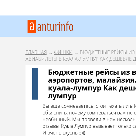
ГЛАВНАЯ
→
ФИШКИ
→ БЮДЖЕТНЫЕ РЕЙСЫ ИЗ 
АВИАБИЛЕТЫ В КУАЛА-ЛУМПУР КАК ДЕШЕВЛЕ Д
Бюджетные рейсы из в
аэропортов, малайзия
куала-лумпур Как деш
лумпур
Вы еще сомневаетесь, стоит ехать ли в 
объяснить, почему сомневаться вам не 
необычный. Мы провели в нем нескольк
отзывы Куала Лумпур вызывает только с
И очень вкусные)))