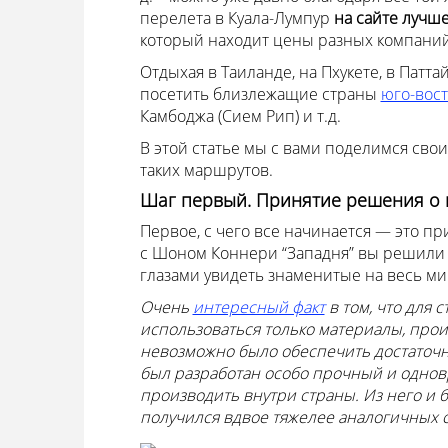
перелета в Куала-Лумпур
на сайте лучш
который находит цены разных компаний
Отдыхая в Таиланде, на Пхукете, в Патта
посетить близлежащие страны
юго-вос
Камбоджа (Сием Рип) и т.д.
В этой статье мы с вами поделимся св
таких маршрутов.
Шаг первый. Принятие решения о 
Первое, с чего все начинается — это п
с Шоном Коннери “Западня” вы решили 
глазами увидеть знаменитые на весь м
Очень
интересный факт
в том, что для 
использоваться только материалы, про
невозможно было обеспечить достаточн
был разработан особо прочный и однов
производить внутри страны. Из него и 
получился вдвое тяжелее аналогичных 