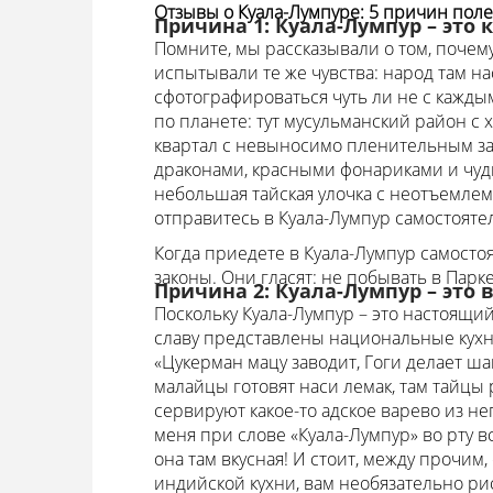
Отзывы о Куала-Лумпуре: 5 причин поле
Причина 1: Куала-Лумпур – это 
Помните, мы рассказывали о том, почему
испытывали те же чувства: народ там н
сфотографироваться чуть ли не с кажды
по планете: тут мусульманский район с
квартал с невыносимо пленительным за
драконами, красными фонариками и чуд
небольшая тайская улочка с неотъемле
отправитесь в Куала-Лумпур самостоятел
Когда приедете в Куала-Лумпур самосто
законы. Они гласят: не побывать в Парк
Причина 2: Куала-Лумпур – это в
Поскольку Куала-Лумпур – это настоящий
славу представлены национальные кухн
«Цукерман мацу заводит, Гоги делает ша
малайцы готовят наси лемак, там тайцы
сервируют какое-то адское варево из н
меня при слове «Куала-Лумпур» во рту в
она там вкусная! И стоит, между прочим
индийской кухни, вам необязательно ри