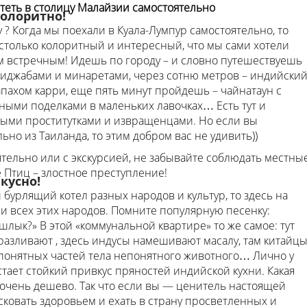
теть в столицу Малайзии самостоятельно
колоритно!
 ? Когда мы поехали в Куала-Лумпур самостоятельно, то
астолько колоритный и интересный, что мы сами хотели
м встречным! Идешь по городу – и словно путешествуешь
 хиджабами и минаретами, через сотню метров – индийски
пахом карри, еще пять минут пройдешь – чайнатаун с
ными поделками в маленьких лавочках… Есть тут и
мыми проститутками и извращенцами. Но если вы
ьно из Таиланда, то этим добром вас не удивить))
ятельно или с экскурсией, не забывайте соблюдать местны
е Птиц – злостное преступление!
кусно!
 бурлящий котел разных народов и культур, то здесь на
и всех этих народов. Помните популярную песенку:
шлык?» В этой «коммунальной квартире» то же самое: тут
 разливают , здесь индусы намешивают масалу, там китайц
епонятных частей тела непонятного животного… Лично у
стает стойкий привкус пряностей индийской кухни. Какая
, очень дешево. Так что если вы — ценитель настоящей
сковать здоровьем и ехать в страну просветленных и