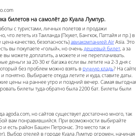
go.com
ка билетов на самолёт до Куала Лумпур.
работы с туристами, личных полетов и продажи
о, что лететь из Таиланда (Пхукет, Бангкок, Паттайя и пр.) в
 цена-качество, безопасность)
авиакомпанией Air
Asia. Это
есть вы покупаете «голый», но очень
дешевый билет
, а за
чее вы можете доплатить, а можете и не переплачивать.
е деньги за 20-30 кг багажа если вы летите на 2-3 дня с
который без проблем можно взять в
ручную кладь
? На сайт
 и понятно. Выбираете откуда летите и куда, ставите даты.
кие цены на раннее утро и поздний вечер. Самая выгодна
ировать билеты туда-обратно была 2200 бат. Билеты были
а agoda.com, но сайтов существует достаточно много, так
юбой вам понравившийся. При возможности выбирайте
то и есть район Башен Петронас. Это место так и
ter). Выбор отелей в городе Куала Лумпур огромен, начиная