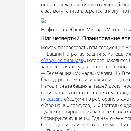
от ночлежек и заканчивая фешенебельны
с вас могут списать заранее, а могут по 
На фото: Телебашня Минара (Menara Tow
Шаг четвертый. Планирование вр
Можем посоветовать вам следующие мес
— Башни Петронас, башни близнецы или т
обзорную площадку
, которая находится
заранее, так как туда хотят попасть мно
— Телебашня «Минара» (Menara KL). В т
благодаря своей оригинальной подсветк
Находится эта башня в пешей доступност
возможность посетить только смотровую
площадке
обед/ужин в ресторане этажо
обзор на 360 градусов). С билетами сюд
лучше бронировать их заранее. Столики 
бронируйте лучше их. Еда нам очень пон
было одно из самых «вкусных» мест Куал
— Пещеры Бату