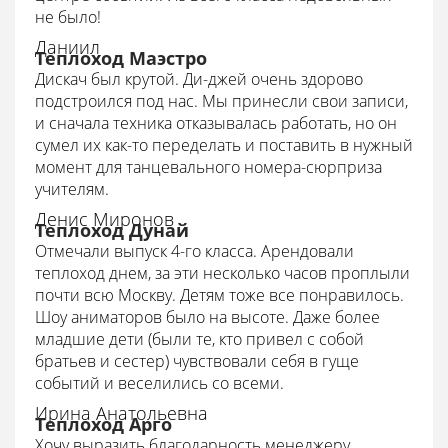
не было!
Даниил
Теплоход Маэстро
Дискач был крутой. Ди-джей очень здорово
подстроился под нас. Мы принесли свои записи,
и сначала техника отказывалась работать, но он
сумел их как-то переделать и поставить в нужный
момент для танцевального номера-сюрприза
учителям.
Денис Миронов
Теплоход Дунай
Отмечали выпуск 4-го класса. Арендовали
теплоход днем, за эти несколько часов проплыли
почти всю Москву. Детям тоже все понравилось.
Шоу аниматоров было на высоте. Даже более
младшие дети (были те, кто привел с собой
братьев и сестер) чувствовали себя в гуще
событий и веселились со всеми.
Ирина Анатольевна
Теплоход Арго
Хочу выразить благодарность менеджеру,