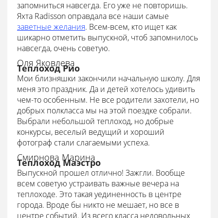
запомниться навсегда. Его уже не повторишь.
Яхта Radisson оправдала все наши самые
заветные желания
. Всем-всем, кто ищет как
шикарно отметить выпускной, чтоб запомнилось
навсегда, очень советую.
Оля Яковлева
Теплоход Рио
Мои близняшки закончили начальную школу. Для
меня это праздник. Да и детей хотелось удивить
чем-то особенным. Не все родители захотели, но
добрых полкласса мы на этой поездке собрали.
Выбрали небольшой теплоход, но добрые
конкурсы, веселый ведущий и хороший
фотограф стали слагаемыми успеха.
Смирнова Марина
Теплоход Маэстро
Выпускной прошел отлично! Зажгли. Вообще
всем советую устраивать важные вечера на
теплоходе. Это такая уединенность в центре
города. Вроде бы никто не мешает, но все в
центре событий. Из всего класса недовольных