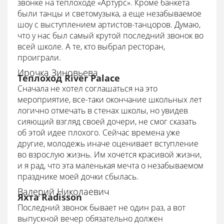
звонке на теплоходе «Артурс». Кроме банкета
были танцы и светомузыка, а еще незабываемое
шоу с выступлением артистов-танцоров. Думаю,
что у нас был самый крутой последний звонок во
всей школе. А те, кто выбрал ресторан,
проиграли.
Ирочка Зиновьева
Теплоход River Palace
Сначала не хотел соглашаться на это
мероприятие, все-таки окончание школьных лет
логично отмечать в стенах школы, но увидев
сияющий взгляд своей дочери, не смог сказать
об этой идее плохого. Сейчас времена уже
другие, молодежь иначе оценивает вступление
во взрослую жизнь. Им хочется красивой жизни,
и я рад, что эта маленькая мечта о незабываемом
празднике моей дочки сбылась.
Валерий Николаевич
Яхта Radisson
Последний звонок бывает не один раз, а вот
выпускной вечер обязательно должен