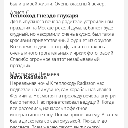
были в моей жизни. Очень классный вечер.
Алиса С.
Теплоход Гнездо глухаря
Для выпускного вечера родители устроили нам
праздник на Москве-реке. Я думала, банкет будет
скудный, но накормили очень вкусно, был также
красивый приветственный фуршет из фруктов.
Все время ходил фотограф, так что осталось
очень много трогательных и ярких фотографий.
Спасибо огромное за этот незабываемый
праздник.
Маргарита Нечаева
Яхта Radisson
Нереальная ночь! К теплоходу Radisson нас
подвезли на лимузине, сам корабль назывался
Феличита. Несмотря на прохладу вечера, внутри
было тепло. Нас приветствовал ведущий. Когда
все расселись, началось эффектное
интерактивное шоу. Потом принесли еду. А затем
была дискотека со светомузыкой. Плясали до
рассвета. Всем желаю такого выпускного!