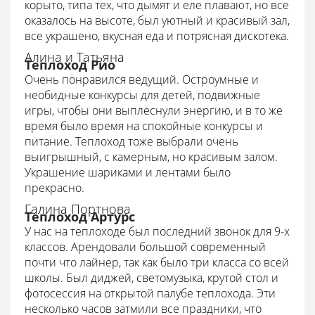
корыто, типа тех, что дымят и еле плавают, но все
оказалось на высоте, был уютный и красивый зал,
все украшено, вкусная еда и потрясная дискотека.
Алина и Татьяна
Теплоход Рио
Очень понравился ведущий. Остроумные и
необидные конкурсы для детей, подвижные
игры, чтобы они выплеснули энергию, и в то же
время было время на спокойные конкурсы и
питание. Теплоход тоже выбрали очень
выигрышный, с камерным, но красивым залом.
Украшение шариками и лентами было
прекрасно.
Галина Портнова
Теплоход Артурс
У нас на теплоходе был последний звонок для 9-х
классов. Арендовали большой современный
почти что лайнер, так как было три класса со всей
школы. Был диджей, светомузыка, крутой стол и
фотосессия на открытой палубе теплохода. Эти
несколько часов затмили все праздники, что