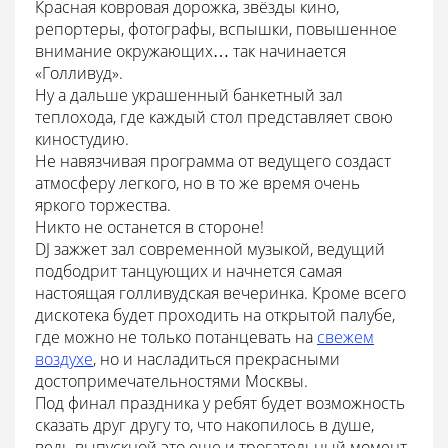
Красная ковровая дорожка, звёзды кино,
репортеры, фотографы, вспышки, повышенное
внимание окружающих… так начинается
«Голливуд».
Ну а дальше украшенный банкетный зал
теплохода, где каждый стол представляет свою
киностудию.
Не навязчивая программа от ведущего создаст
атмосферу легкого, но в то же время очень
яркого торжества.
Никто не останется в стороне!
DJ зажжет зал современной музыкой, ведущий
подбодрит танцующих и начнется самая
настоящая голливудская вечеринка. Кроме всего
дискотека будет проходить на открытой палубе,
где можно не только потанцевать на
свежем
воздухе
, но и насладиться прекрасными
достопримечательностями Москвы.
Под финал праздника у ребят будет возможность
сказать друг другу то, что накопилось в душе,
ведь выпускной это еще и трогательный момент