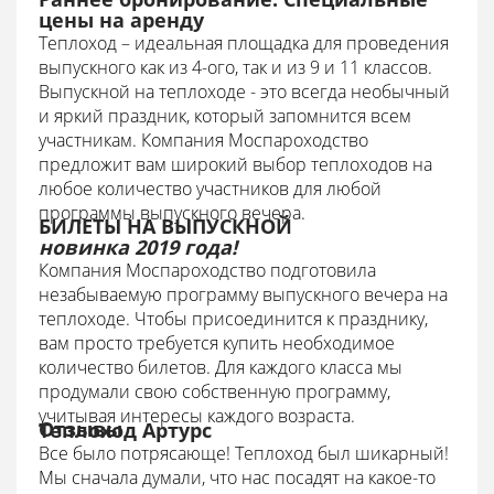
цены на аренду
Теплоход – идеальная площадка для проведения
выпускного как из 4-ого, так и из 9 и 11 классов.
Выпускной на теплоходе - это всегда необычный
и яркий праздник, который запомнится всем
участникам. Компания Моспароходство
предложит вам широкий выбор теплоходов на
любое количество участников для любой
программы выпускного вечера.
БИЛЕТЫ НА ВЫПУСКНОЙ
новинка 2019 года!
Компания Моспароходство подготовила
незабываемую программу выпускного вечера на
теплоходе. Чтобы присоединится к празднику,
вам просто требуется купить необходимое
количество билетов. Для каждого класса мы
продумали свою собственную программу,
учитывая интересы каждого возраста.
Отзывы
Теплоход Артурс
Все было потрясающе! Теплоход был шикарный!
Мы сначала думали, что нас посадят на какое-то