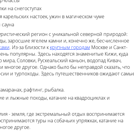
р-классы
лки на снегоступах
я карельских настоек, ужин в магическом чуме
 сауна
уристический регион с уникальной северной природой:
ы, заросшие ягелем камни и, конечно же, бесчисленное
жами
. Из-за близости к
крупным городам
Москве и Санкт-
ень популярны. Здесь находятся знаменитые Кижи, куда
о мира, Соловки, Рускеальский каньон, водопад Кивач,
и многое другое. Однако было бы неправдой сказать, что
рсии и турпоходы. Здесь путешественников ожидают самы
тамаранах, рафтинг, рыбалка.
ие и лыжные походы, катание на квадроциклах и
елия - земля, где экстремальный отдых воспринимается
оспринимаются туры на собачьих упряжках, катание на
ногое другое.