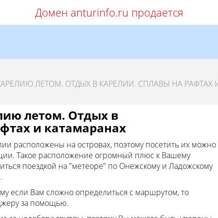
Домен anturinfo.ru продается
КАРЕЛИЮ ЛЕТОМ. ОТДЫХ В КАРЕЛИИ. СПЛАВЫ НА РАФТАХ 
лию летом. Отдых в
афтах и катамаранах
ии расположены на островах, поэтому посетить их можно
ации. Такое расположение огромный плюс к Вашему
диться поездкой на "метеоре" по Онежскому и Ладожскому
.
му если Вам сложно определиться с маршрутом, то
джеру за помощью.