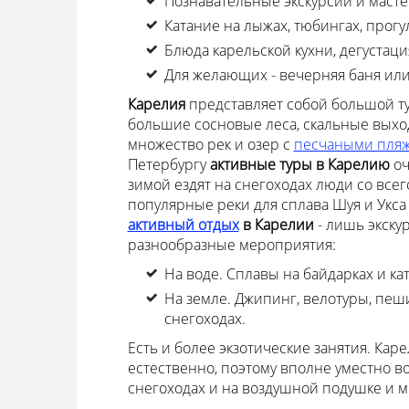
Познавательные экскурсии и масте
Катание на лыжах, тюбингах, прогу
Блюда карельской кухни, дегустаци
Для желающих - вечерняя баня или
Карелия
представляет собой большой т
большие сосновые леса, скальные выход
множество рек и озер с
песчаными пля
Петербургу
активные туры в Карелию
оч
зимой ездят на снегоходах люди со всег
популярные реки для сплава Шуя и Укса 
активный отдых
в Карелии
- лишь экску
разнообразные мероприятия:
На воде. Сплавы на байдарках и ка
На земле. Джипинг, велотуры, пеш
снегоходах.
Есть и более экзотические занятия. Кар
естественно, поэтому вполне уместно в
снегоходах и на воздушной подушке и м