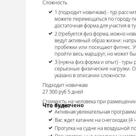
Сложность
1 (подходит новичкам) - тур рассч
можете перемещаться по городу пе
достаточная форма для участия в ту
2 (требуется физ.форма, можно нов
ведут активный образ жизни: напр
пробежки или посещают фитнес. Уч
пройти весь маршрут, но может бы
3 (нужна физ.форма и опыт) - туры
серьезные физические нагрузки. О
указано в описании сложности.
Подходит новичкам
27 300 руб 5 дней
Стоимость на человека при размещении 
Что включено
Что будет
Активная увлекательная программа
Вас ждет катание на снегоходах (4 
Прогулка на судне на воздушной п