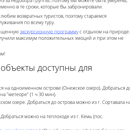
з-за недобора группы, поэтому Вы можете быть уверены,
именно в те сроки, которые Вы забронировали.
любим возвратных туристов, поэтому стараемся
луживания по всему туру.
сыщенную
экскурсионную программу
с отдыхом на природе.
лучили максимум положительных эмоций и при этом не
ом!
 объекты доступны для
ся на одноименном острове (Онежское озеро). Добраться д
на "метеоре" (1 ч 30 мин).
ском озере. Добраться до острова можно из г. Сортавала н
 Добраться можно на теплоходе из г. Кемь (пос.