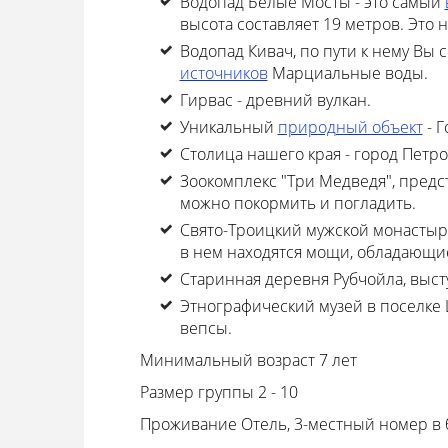
Водопад Белые Мосты - это самый
высота составляет 19 метров. Это 
Водопад Кивач, по пути к нему Вы 
источников
Марциальные воды.
Гирвас - древний вулкан.
Уникальный
природный объект
- Г
Столица нашего края - город Петр
Зоокомплекс "Три Медведя", предс
можно покормить и погладить.
Свято-Троицкий мужской монастыр
в нем находятся мощи, обладающи
Старинная деревня Рубчойла, выст
Этнографический музей в поселке
вепсы.
Минимальный возраст 7 лет
Размер группы 2 - 10
Проживание
Отель, 3-местный номер в 