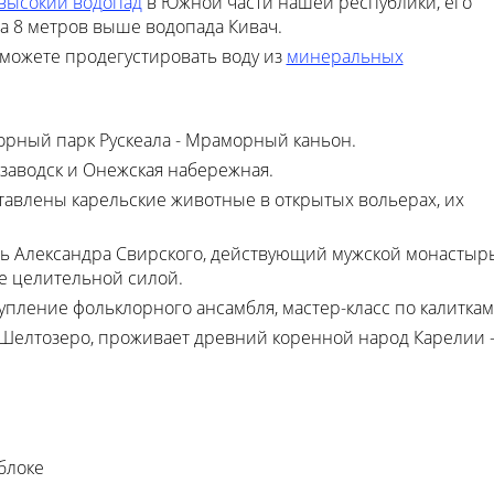
высокий водопад
в Южной части нашей республики, его
на 8 метров выше водопада Кивач.
сможете продегустировать воду из
минеральных
орный парк Рускеала - Мраморный каньон.
озаводск и Онежская набережная.
тавлены карельские животные в открытых вольерах, их
ь Александра Свирского, действующий мужской монастырь
е целительной силой.
упление фольклорного ансамбля, мастер-класс по калиткам
 Шелтозеро, проживает древний коренной народ Карелии 
блоке