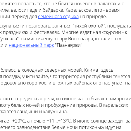
мятся попасть те, кто не боится ночевок в палатках и с
иле, велосипеде и байдарке. Карельское лето - время
учший период для
семейного отдыха
на природе.
купаться и позагорать, заняться "тихой охотой", послушать
 праздниках и фестивалях. Многие ездят на экскурсии - к
ускеала", на мистическую гору Воттоваара, к скалистым
жи и
национальный парк
"Паанаярви".
 близость холодных северных морей. Климат здесь
 поездку, учитывайте, что территория республики тянется
ето довольно короткое, и в южных районах оно наступает на
олько с середины апреля, и в июне часто бывают заморозки
асоту белых ночей и пробуждение природы. В карельских
скаются ландыши и калужница.
гает +20°С, а ночью +11...+13°С. В июне солнце заходит за
 летнего равноденствия белые ночи потихоньку идут на