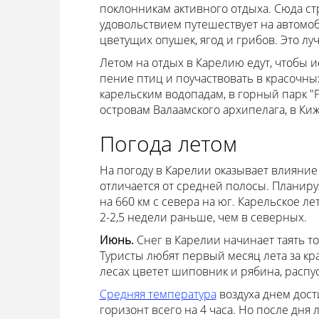
поклонникам активного отдыха. Сюда стре
удовольствием путешествует на автомоб
цветущих опушек, ягод и грибов. Это л
Летом на отдых в Карелию едут, чтобы ис
пение птиц и поучаствовать в красочных
карельским водопадам, в горный парк "Р
островам Валаамского архипелага, в Ки
Погода летом
На погоду в Карелии оказывает влияние
отличается от средней полосы. Планируя
на 660 км с севера на юг. Карельское л
2-2,5 недели раньше, чем в северных.
Июнь.
Снег в Карелии начинает таять т
Туристы любят первый месяц лета за кр
лесах цветет шиповник и рябина, распу
Средняя температура
воздуха днем дости
горизонт всего на 4 часа. Но после дня