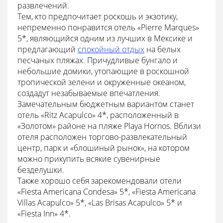
развлечений.
Тем, кто предпочитает роскошь и экзотику,
непременно понравится отель «Pierre Marques»
5*, являющийся одним из лучших в Мексике и
предлагающий
спокойный отдых
на белых
песчаных пляжах. Причудливые бунгало и
небольшие домики, утопающие в роскошной
тропической зелени и окруженные океаном,
создадут незабываемые впечатления.
Замечательным бюджетным вариантом станет
отель «Ritz Acapulco» 4*, расположенный в
«Золотом» районе на пляже Playa Hornos. Вблизи
отеля расположен торгово-развлекательный
центр, парк и «блошиный рынок», на котором
можно прикупить всякие сувенирные
безделушки.
Также хорошо себя зарекомендовали отели
«Fiesta Americana Condesa» 5*, «Fiesta Americana
Villas Acapulco» 5*, «Las Brisas Acapulco» 5* и
«Fiesta Inn» 4*.