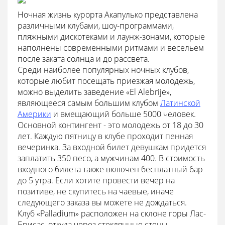
Ночная жизнь курорта Акапулько представлена
различными клубами, шоу-программами,
пляжными дискотеками и лаунж-зонами, которые
наполнены современными ритмами и весельем
после заката солнца и до рассвета.
Среди наиболее популярных ночных клубов,
которые любит посещать приезжая молодежь,
можно выделить заведение «El Alebrije»,
являющееся самым большим клубом
Латинской
Америки
и вмещающий больше 5000 человек.
Основной контингент - это молодежь от 18 до 30
лет. Каждую пятницу в клубе проходит пенная
вечеринка. За входной билет девушкам придется
заплатить 350 песо, а мужчинам 400. В стоимость
входного билета также включен бесплатный бар
до 5 утра. Если хотите провести вечер на
позитиве, не скупитесь на чаевые, иначе
следующего заказа вы можете не дождаться.
Клуб «Palladium» расположен на склоне горы Лас-
Брисас, откуда через стеклянные стены