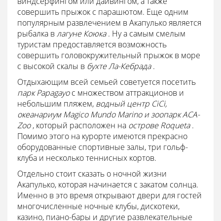
виндсерфингом или дайвингом, а также
совершить прыжок с парашютом. Еще одним
популярным развлечением в Акапулько является
рыбалка в
лагуне Коюка
. Ну а самым смелым
туристам предоставляется возможность
совершить головокружительный прыжок в море
с высокой скалы в
бухте Ла-Кебрада
.
Отдыхающим всей семьей советуется посетить
парк Papagayo
с множеством аттракционов и
небольшим пляжем,
водный центр CiCi,
океанариум Magico Mundo Marino и зоопарк ACA-
Zoo
, который расположен на
острове Roqueta
.
Помимо этого на курорте имеются прекрасно
оборудованные спортивные залы, три гольф-
клуба и несколько теннисных кортов.
Отдельно стоит сказать о ночной жизни
Акапулько, которая начинается с закатом солнца.
Именно в это время открывают двери для гостей
многочисленные ночные клубы, дискотеки,
казино, пиано-бары и другие развлекательные