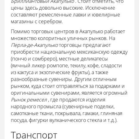
Бриллиантовый Акапулько
. Стоит отметить, что
цены здесь довольно высокие. Исключение
составляют ремесленные лавки и ювелирные
магазины с серебром.
Помимо торговых центров в Акапулько работает
множество колоритных уличных рынков. На
Перла-де-Акапулько
торговцы предлагают
приобрести национальную мексиканскую одежду
(пончо и сомбреро), местные деликатесы
(яичный ликер ромпопе, текилу, кофе, сладости
из кактуса и экзотические фрукты), а также
разнообразные сувениры. Другим отличным
рынком, куда стоит отправляться за подарками и
оригинальными сувенирами, является огромный
Рынок ремесел
, где продаются изделия
народного промысла (сувенирные поделки,
самотканые ткани, покрывала, гамаки, глиняная
посуда, фигурки вулканического стекла и т.д.).
Транспорт