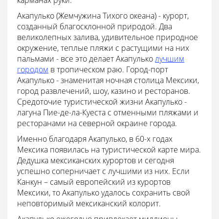
карманах руки.
Акапулько (Жемчужина Тихого океана) - курорт,
созданный благосклонной природой. Два
великолепных залива, удивительное природное
окружение, теплые пляжи с растущими на них
пальмами - все это делает Акапулько
лучшим
городом
в тропическом раю. Город-порт
Акапулько - знаменитая ночная столица Мексики,
город развлечений, шоу, казино и ресторанов.
Средоточие туристической жизни Акапулько -
лагуна Пие-де-ла-Куеста с отменными пляжами и
ресторанами на северной окраине города.
Именно благодаря Акапулько, в 60-х годах
Мексика появилась на туристической карте мира.
Дедушка мексиканских курортов и сегодня
успешно соперничает с лучшими из них. Если
Канкун – самый европейский из курортов
Мексики, то Акапулько удалось сохранить свой
неповторимый мексиканский колорит.