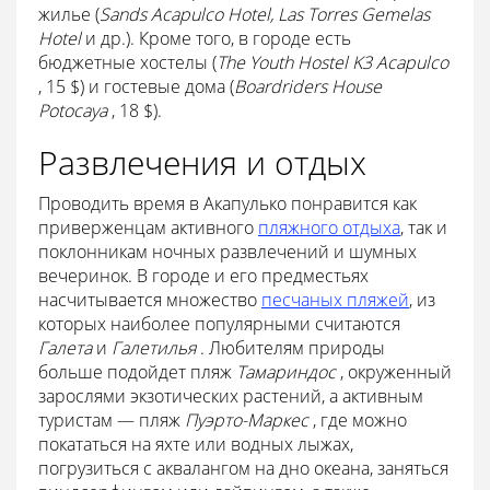
жилье (
Sands Acapulco Hotel, Las Torres Gemelas
Hotel
и др.). Кроме того, в городе есть
бюджетные хостелы (
The Youth Hostel K3 Acapulco
, 15 $) и гостевые дома (
Boardriders House
Potocaya
, 18 $).
Развлечения и отдых
Проводить время в Акапулько понравится как
приверженцам активного
пляжного отдыха
, так и
поклонникам ночных развлечений и шумных
вечеринок. В городе и его предместьях
насчитывается множество
песчаных пляжей
, из
которых наиболее популярными считаются
Галета
и
Галетилья
. Любителям природы
больше подойдет пляж
Тамариндос
, окруженный
зарослями экзотических растений, а активным
туристам — пляж
Пуэрто-Маркес
, где можно
покататься на яхте или водных лыжах,
погрузиться с аквалангом на дно океана, заняться