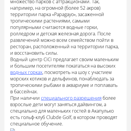
множество парков с аттракционами. Так,
например, на огромной (более 52 акров)
территории парка «Papagayo», засаженной
тропическими растениями, самыми
популярными считаются водные горки,
ролледром и детская железная дорога. После
развлечений можно всем семейством пойти в
ресторан, расположенный на территории парка,
и восстановить силы.
Водный центр CiCi предлагает своим маленьким
и большим посетителям покататься на высоких
водных горках
, посмотреть на шоу с участием
морских котиков и дельфинов, понаблюдать за
тропическими рыбами в аквариуме и поплавать
в бассейнах.
При наличии
специального разрешения
более
взрослые дети могут заняться дайвингом, а
специально для маленьких гостей в Акапулько
есть гольф-клуб Clubde Golf, в котором проводят
специальное обучение.