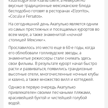
«Sushitogo» или «San&Town», а невероятно
вкусные традиционные мексиканские блюда
бесподобно готовят в ресторанах «Elzorrito»,
«Cocula и Fersatos».
На сегодняшний день Акапулько является одним
из самых престижных и посещаемых курортов во
всем мире, а также знаменитой «
ночной
столицей Мексики
».
Прославилось это место еще в 60-е годы, когда
его облюбовали голливудские звезды, а
знаменитые режиссеры стали снимать здесь
свои фильмы. В результате курорт начал быстро
расти и развиваться, появились грандиозные
высотные отели, многочисленные ночные клубы
и казино, а также множество вилл и коттеджей.
Однако в первую очередь Акапулько
привлекателен своими песчаными пляжами,
красивейшей бухтой и чистейшей голубой
водой.