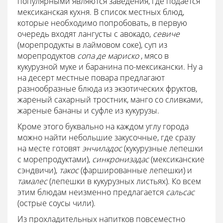
популярными являются заведения, где подается
мексиканская кухня. В список местных блюд,
которые необходимо попробовать, в первую
очередь входят лангусты с авокадо,
севиче
(морепродукты в лаймовом соке), суп из
морепродуктов
сопа де мариско
, мясо в
кукурузной муке и баранина по-мексикански. Ну а
на десерт местные повара предлагают
разнообразные блюда из экзотических фруктов,
жареный сахарный тростник, манго со сливками,
жареные бананы и суфле из кукурузы.
Кроме этого буквально на каждом углу города
можно найти небольшие закусочные, где сразу
на месте готовят
энчиладос
(кукурузные лепешки
с морепродуктами),
синкронизадас
(мексиканские
сэндвичи),
такос
(фаршированные лепешки) и
тамалес
(лепешки в кукурузных листьях). Ко всем
этим блюдам неизменно предлагается
сальсас
(острые соусы чили).
Из прохладительных напитков повсеместно