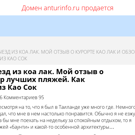
Домен anturinfo.ru продается
ЕЗД ИЗ КОА ЛАК. МОЙ ОТЗЫВ О КУРОРТЕ КАО ЛАК И ОБЗО
ИЗ КАО СОК
езд из коа лак. Мой отзыв о
ор лучших пляжей. Как
из Као Сок
76
Комментариев 95
есмотря на то, что я был в Таиланде уже много где. Немног
ал, что мне в нем настолько понравится. Обычно я не езжу
да бы мне поехать на недельку за спокойным отдыхом, то я
яжей «баунти» и какой-то особенной архитектуры…