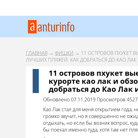
ГЛАВНАЯ
→
ФИШКИ
→ 11 ОСТРОВОВ ПХУКЕТ ВЫ
ЛУЧШИХ ПЛЯЖЕЙ. КАК ДОБРАТЬСЯ ДО КАО ЛАК 
11 островов пхукет вы
курорте као лак и обз
добраться до Као Лак 
Обновлено 07.11.2019
Просмотров 452
Као Лак стал для меня открытием года, н
громко звучит, но я совершенно не ожид
отдыхать, но если бы возник вопрос, ку
бы поехал именно туда, хотя там нет пл