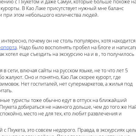
ению с Пхукетом и даже Самуи, которые больше похоже н
 курорты. В Као Лаке присутствует нужный мне баланс
и при этом небольшого количества людей.
 интересно, почему он не столь популярен, хотя находится
ропорта
. Надо было восполнять пробел на блоге и написат
ак хотел еще съездить на экскурсию на и в , то получилось
в сети, влючая сайты на русском языке, не то что лет 5
бо жалуют. Оно и понятно, Као Лак скорее курорт, где
 зимовок. Нет госпиталей, нет супермаркетов, а жилья под
тать.
чные туристы тоже обычно едут в отпуск на ближайший
та Пхукета добираться не намного дольше, чем до того же На
покойно, место не для тех, кто любит развлечения и
й с Пхукета, это совсем недорого. Правда, в экскурсиях цел