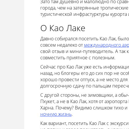
Зато там душевно и малолюдно по сравн
города, чем на затерянные тропические
туристической инфрастурктуры курорта 
О Као Лаке
Давно собирался посетить Као Лак, было
совсем недалеко от
международного аэ
свой отзыв и мини-путеводитель. А так к
совместить приятное с полезным.
Сейчас про Као Лак уже есть информация 
назад, но блогеры его до сих пор не осо
хорошо провести отпуск, а не место для
долгосрочную сдачу по пальцам пересчи
С другой стороны, не зимовщики, а обы
Пхукет, а не в Као Лак, хотя от аэропор
Харна. Почему? Видимо слишком тихо и с
ночную жизнь
.
Как вариант, посетить Као Лак с экскурси