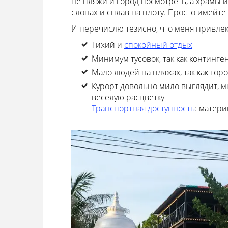
не пляжи и город посмотреть, а храмы 
слонах и сплав на плоту. Просто имейте в
И перечислю тезисно, что меня привлек
Тихий и
спокойный отдых
Минимум тусовок, так как континг
Мало людей на пляжах, так как го
Курорт довольно мило выглядит, 
веселую расцветку
Транспортная доступность
: матери