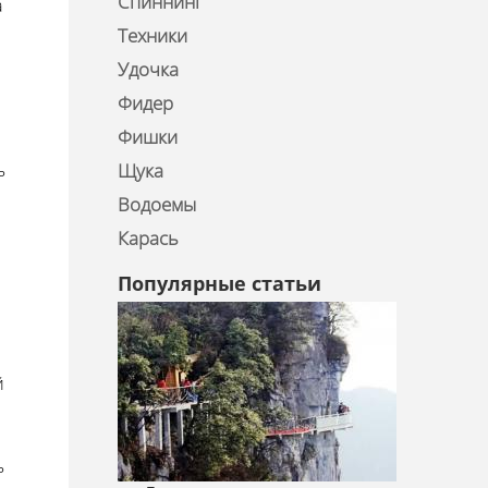
Спиннинг
а
Техники
Удочка
Фидер
Фишки
ь
Щука
Водоемы
Карась
Популярные статьи
й
ь